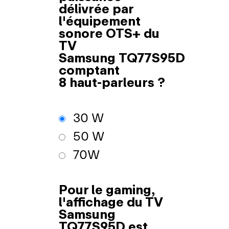
délivrée par
l'équipement
sonore OTS+ du
TV
Samsung TQ77S95D
comptant
8 haut‑parleurs ?
30 W
50 W
70W
Pour le gaming,
l'affichage du TV
Samsung
TQ77S95D est