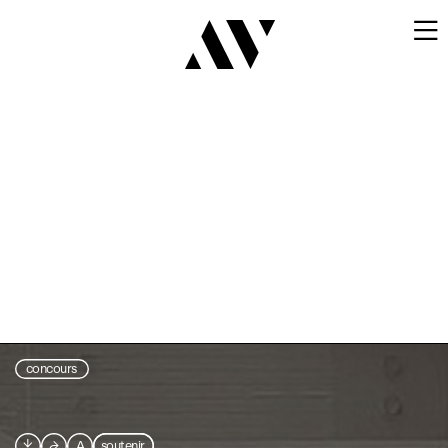

concours

⮫
A
soutenir