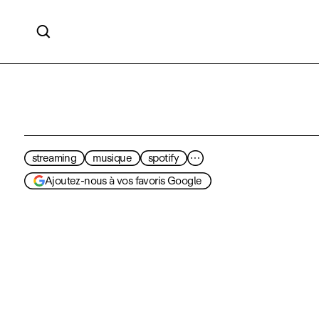

streaming
musique
spotify
···
Ajoutez-nous à vos favoris Google