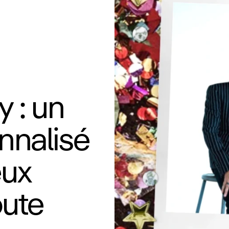
y : un
nnalisé
eux
ute