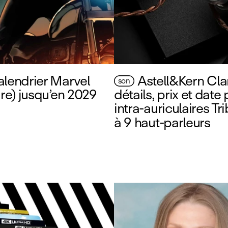
lendrier Marvel
Astell&Kern Clar
son
ire) jusqu’en 2029
détails, prix et date 
intra‑auriculaires Tri
à 9 haut‑parleurs