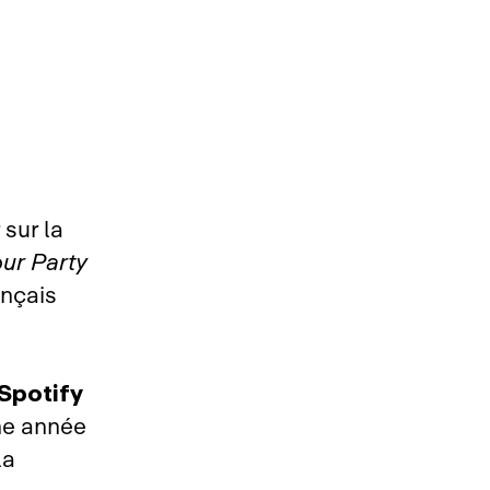
sur la
ur Party
ançais
Spotify
ne année
la