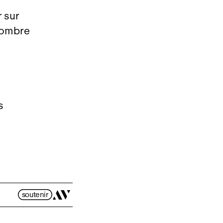
 sur
nombre
s
soutenir