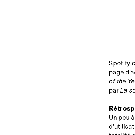
Spotify 
page d’a
of the Ye
par
La so
Rétrosp
Un peu à
d’utilisa