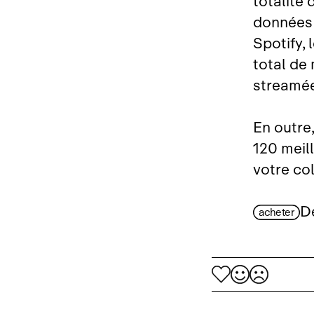
totalité 
données 
Spotify,
total de
streamée 
En outre
120 meil
votre col
D
acheter