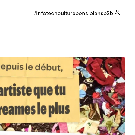

l'info
tech
culture
bons plans
b2b