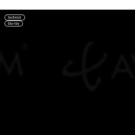
technoir
blu-ray