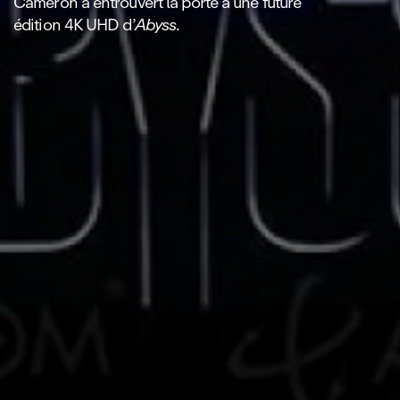
Cameron a entrouvert la porte à une future
édition 4K UHD d’
Abyss
.