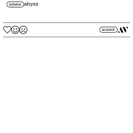
abyss
acheter
soutenir