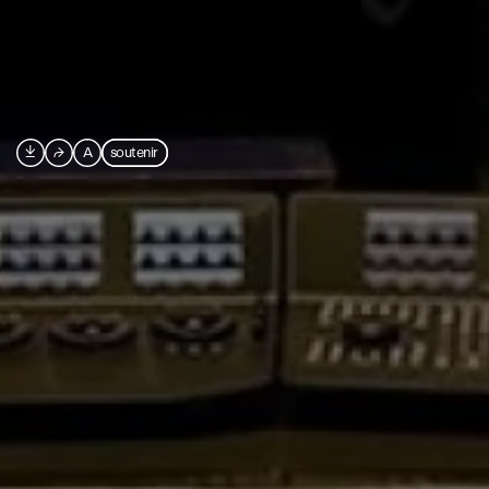

⮫
A
soutenir