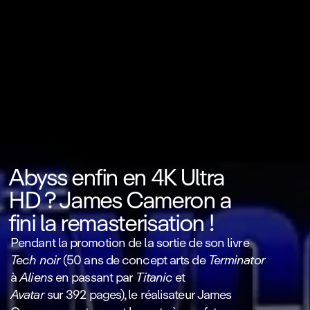
Abyss enfin en 4K Ultra
HD ? James Cameron a
fini la remasterisation !
Pendant la promotion de la sortie de son livre
Tech noir
(50 ans de concept arts de
Terminator
à
Aliens
en passant par
Titanic
et
Avatar
sur 392 pages), le réalisateur James