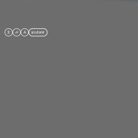

⮫
A
soutenir