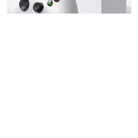
Prix des Xbox Series X et S : une
oups
hausse historique jusqu'à 200 €
frappe la France