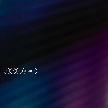

⮫
A
soutenir