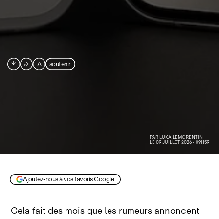

⮫
A
soutenir
PAR
LUKA LEMORENTIN
LE 09 JUILLET 2026 - 09H59
Image AVcesar générée par IA
Ajoutez-nous à vos favoris Google
Cela fait des mois que les rumeurs annoncent