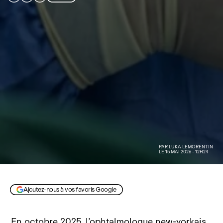
PAR
LUKA LEMORENTIN
LE 15 MAI 2026 - 12H24
Image AVcesar générée par IA
Ajoutez-nous à vos favoris Google
En octobre 2025, l’ophtalmologue new‑yorkais