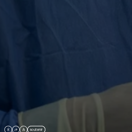

⮫
A
soutenir