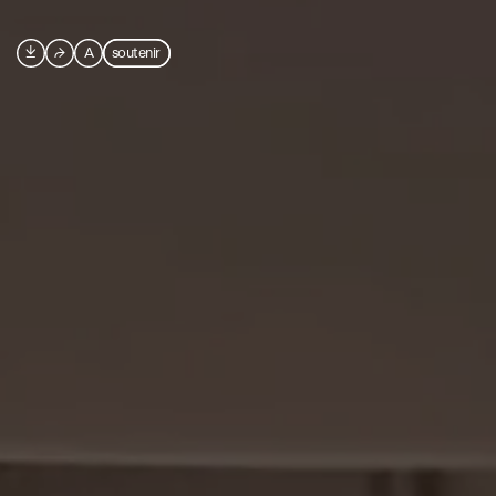

⮫
A
soutenir