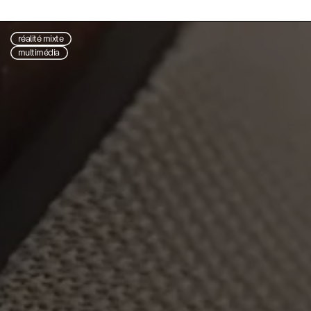
réalité mixte
multimédia