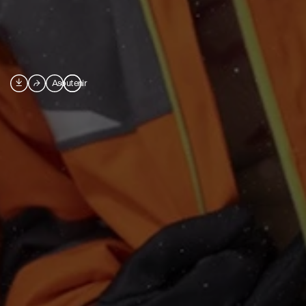

⮫
A
soutenir