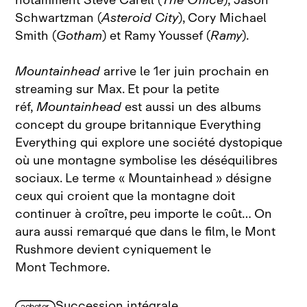
notamment Steve Carell (
The Office
), Jason
Schwartzman (
Asteroid City
), Cory Michael
Smith (
Gotham
) et Ramy Youssef (
Ramy
).
Mountainhead
arrive le 1er juin prochain en
streaming sur Max. Et pour la petite
réf,
Mountainhead
est aussi un des albums
concept du groupe britannique Everything
Everything qui explore une société dystopique
où une montagne symbolise les déséquilibres
sociaux. Le terme « Mountainhead » désigne
ceux qui croient que la montagne doit
continuer à croître, peu importe le coût… On
aura aussi remarqué que dans le film, le Mont
Rushmore devient cyniquement le
Mont Techmore.
Succession intégrale
acheter