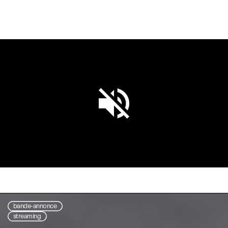
Unmute
Settings
bande-annonce
streaming