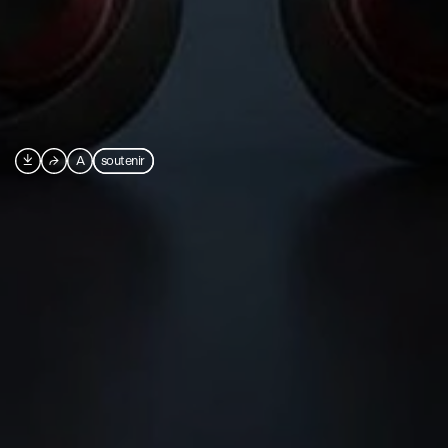

⮫
A
soutenir