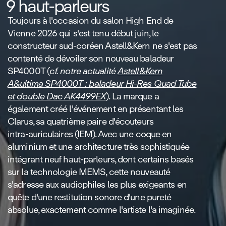
9 haut‑parleurs
Toujours à l'occasion du salon High End de
Vienne 2026 qui s'est tenu début juin, le
constructeur sud‑coréen Astell&Kern ne s'est pas
contenté de dévoiler son nouveau baladeur
SP4000T (
cf. notre actualité
Astell&Kern
A&ultima SP4000T : baladeur Hi‑Res Quad Tube
et double Dac AK4499EX
)
. La marque a
également créé l'événement en présentant les
Clarus, sa quatrième paire d'écouteurs
intra‑auriculaires (IEM)
. Avec une coque en
aluminium et une architecture très sophistiquée
intégrant neuf haut‑parleurs, dont certains basés
sur la technologie MEMS, cette nouveauté
s'adresse aux audiophiles les plus exigeants en
quête d'une restitution sonore d'une pureté
absolue, exactement comme l'artiste l'a imaginée
.