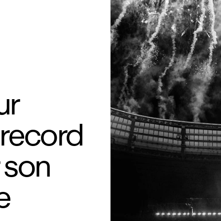
ur
 record
 son
e