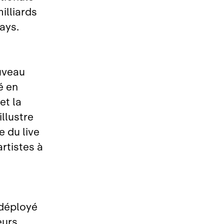
illiards
ays.
ouveau
é en
et la
llustre
e du live
artistes à
 déployé
eurs