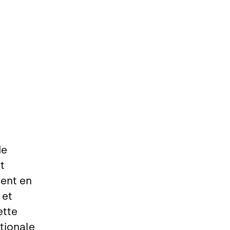
de
t
ment en
 et
ette
tionale