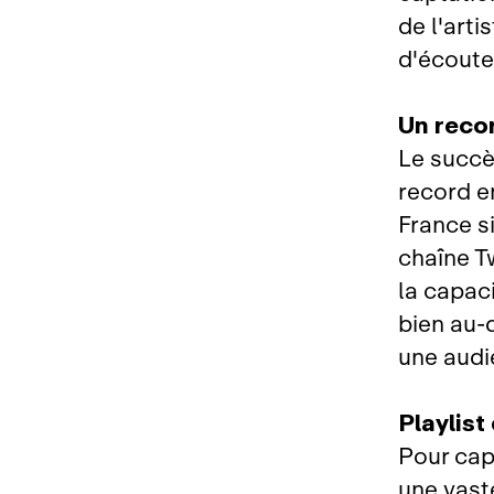
de l'arti
d'écoute
Un reco
Le succè
record e
France s
chaîne T
la capac
bien au‑d
une audi
Playlist
Pour cap
une vast