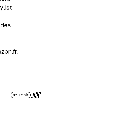
ylist
 des
zon.fr.
soutenir