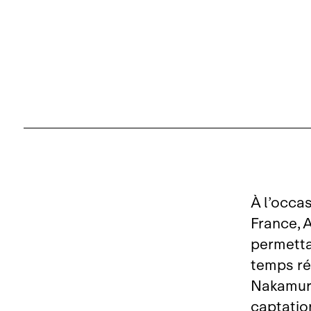
À l’occa
France, 
permetta
temps ré
Nakamura
captatio