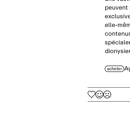
peuvent 
exclusiv
elle‑mêm
contenus
spéciale
dionysie
A
acheter