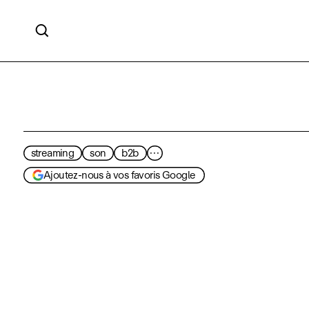

streaming
son
b2b
···
Ajoutez-nous à vos favoris Google