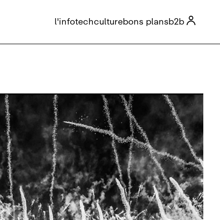

l'info
tech
culture
bons plans
b2b