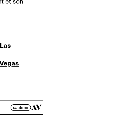
ht et son
s
 Las
 Vegas
soutenir