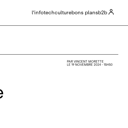

l'info
tech
culture
bons plans
b2b
PAR
VINCENT MORETTE
LE 19 NOVEMBRE 2024 - 15H50
e