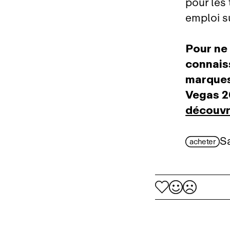
pour les
emploi s
Pour ne 
connais
marques
Vegas 20
découvr
S
acheter