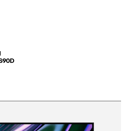
d
 S90D