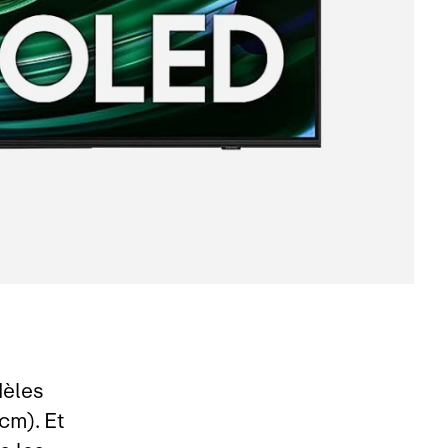
dèles
cm). Et