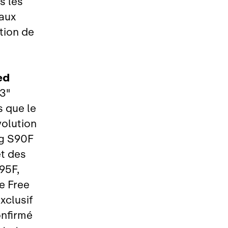
s les
aux
tion de
ed
83"
 que le
volution
ng S90F
t des
95F,
e Free
xclusif
onfirmé