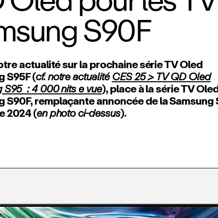
Oled pour les TV
msung S90F
tre actualité sur la prochaine série TV Oled
 S95F (
cf. notre actualité
CES 25 > TV QD Oled
S95 : 4 000 nits e vue
), place à la série TV Ole
 S90F, remplaçante annoncée de la Samsung
e 2024 (
en photo ci‑dessus
).