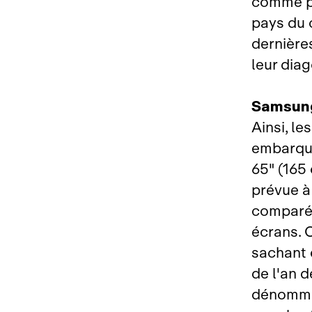
comme po
pays du 
dernière
leur dia
Samsung
Ainsi, le
embarque
65" (165
prévue à
comparée
écrans. 
sachant 
de l'an 
dénommé 