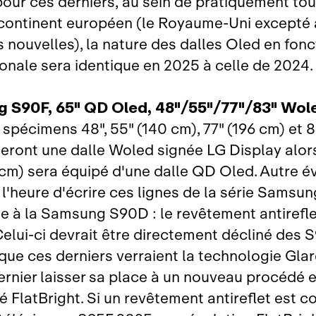
ur ces derniers, au sein de pratiquement tou
continent européen (le Royaume‑Uni excepté 
s nouvelles), la nature des dalles Oled en fonc
gonale sera identique en 2025 à celle de 2024.
 S90F, 65" QD Oled, 48"/55"/77"/83" Wol
s spécimens 48", 55" (140 cm), 77" (196 cm) et 
ront une dalle Woled signée LG Display alors
 cm) sera équipé d'une dalle QD Oled. Autre é
 l'heure d'écrire ces lignes de la série Samsu
 à la Samsung S90D : le revêtement antirefle
Celui‑ci devrait être directement décliné des S
que ces derniers verraient la technologie Glar
dernier laisser sa place à un nouveau procédé e
FlatBright. Si un revêtement antireflet est c