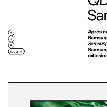
QD 
Sa
Après no

Samsung
⮫
Samsung 
A
Samsung
soutenir
millésim