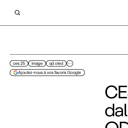

ces 25
image
qd oled
···
Ajoutez-nous à vos favoris Google
CES
dal