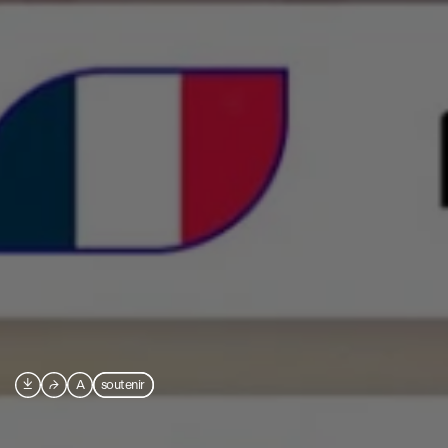

⮫
A
soutenir