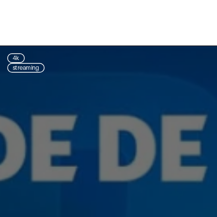
4k
streaming