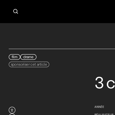

film
drame
sponsoriser cet article
3 
ANNÉE

RÉALISATEUR