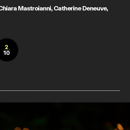
Chiara Mastroianni
,
Catherine Deneuve
,
2
10