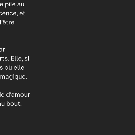
 pile au
cence, et
’être
ar
s. Elle, si
s où elle
 magique.
ade d’amour
au bout.