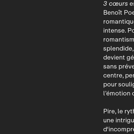
3 cœurs
es
Benoît Poe
romantique
intense. P
romantisme
splendide,
devient g
sans préven
centre, pe
pour soulig
l’émotion 
Pire, le ry
une intrigu
d'incompré