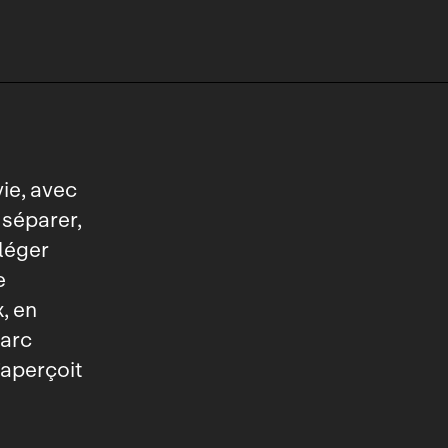
ie, avec
 séparer,
 léger
e
, en
Marc
’aperçoit