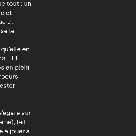
e tout : un
e et
ue et
ose le
e
qu’elle en
ma… Et
es en plein
arcours
lester
s’égare sur
rne), fait
 à jouer à