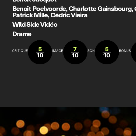
Benoît Poelvoorde
,
Charlotte Gainsbourg
,
Patrick Mille
,
Cédric Vieira
Wild Side Vidéo
Drame
5
7
5
CRITIQUE
IMAGE
SON
BONUS
10
10
10