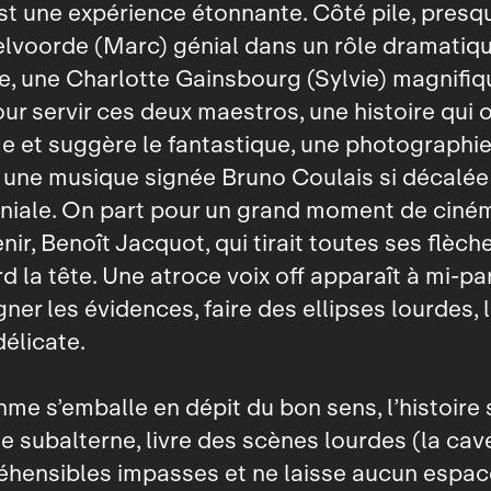
t une expérience étonnante. Côté pile, presqu
lvoorde (Marc) génial dans un rôle dramatiqu
, une Charlotte Gainsbourg (Sylvie) magnifiq
our servir ces deux maestros, une histoire qui 
 et suggère le fantastique, une photographi
 une musique signée Bruno Coulais si décalée 
éniale. On part pour un grand moment de ciné
ir, Benoît Jacquot, qui tirait toutes ses flèch
rd la tête. Une atroce voix off apparaît à mi‑p
ner les évidences, faire des ellipses lourdes, 
délicate.
thme s’emballe en dépit du bon sens, l’histoire 
e subalterne, livre des scènes lourdes (la cave
hensibles impasses et ne laisse aucun espace