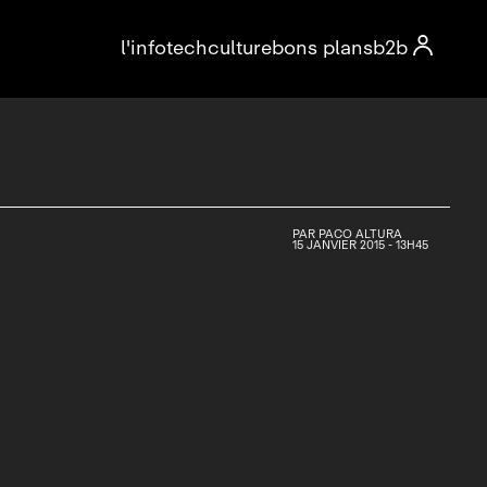

l'info
tech
culture
bons plans
b2b
PAR
PACO ALTURA
15 JANVIER 2015 - 13H45