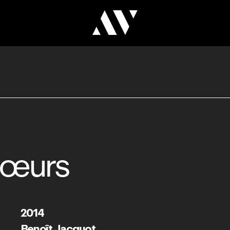
cœurs
2014
Benoît Jacquot