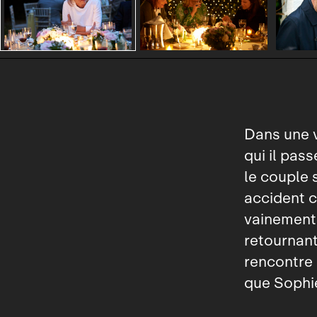
Dans une v
qui il pas
le couple 
accident c
vainement 
retournant 
rencontre 
que Sophie