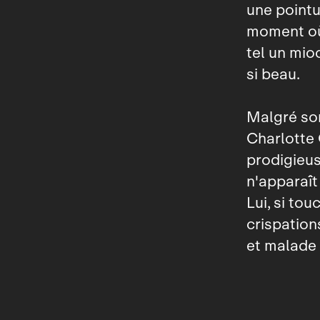
une point
moment où 
tel un mio
si beau.
Malgré son
Charlotte 
prodigieus
n'apparaît
Lui, si to
crispation
et malade 