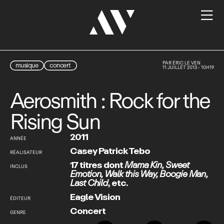

PAR
ÉRIC LE VEN
musique
concert
11 JUILLET 2013 - 10H19
Aerosmith : Rock for the
Rising Sun
2011
ANNÉE
Casey Patrick Tebo
RÉALISATEUR
17 titres dont
Mama Kin
,
Sweet
INCLUS
Emotion
,
Walk this Way
,
Boogie Man
,
Last Child
,
etc.
Eagle Vision
ÉDITEUR
Concert
GENRE