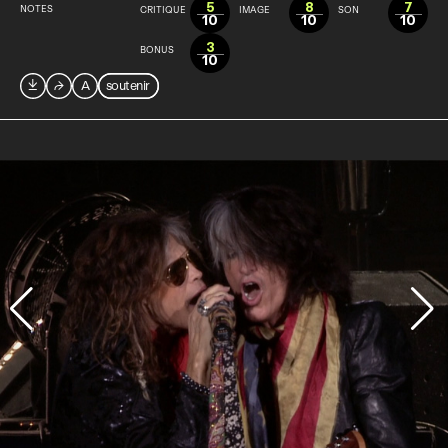
5
8
7
NOTES
CRITIQUE
IMAGE
SON
10
10
10
3
BONUS
10

⮫
A
soutenir