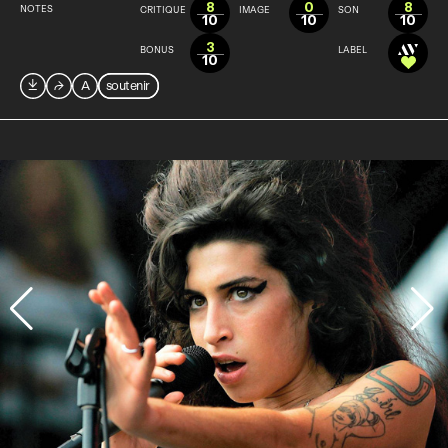
8
0
8
NOTES
CRITIQUE
IMAGE
SON
10
10
10
3
BONUS
LABEL
10

⮫
A
soutenir