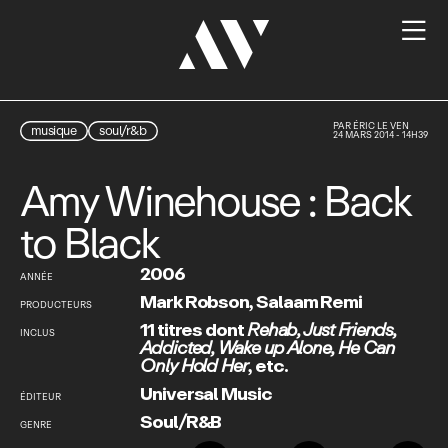

PAR
ÉRIC LE VEN
musique
soul/r&b
24 MARS 2014 - 14H39
Amy Winehouse : Back
to Black
2006
ANNÉE
Mark Robson
,
Salaam Remi
PRODUCTEURS
11 titres dont
Rehab
,
Just Friends
,
INCLUS
Addicted
,
Wake up Alone
,
He Can
Only Hold Her
,
etc.
Universal Music
ÉDITEUR
Soul/R&B
GENRE