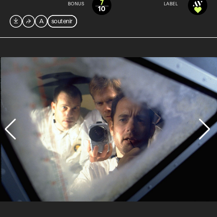
7
BONUS
LABEL
10

⮫
A
soutenir