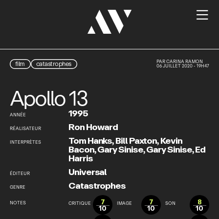

PAR
CARINA RAMON
film
catastrophes
06 JUILLET 2020 - 19H47
Apollo 13
1995
ANNÉE
Ron Howard
RÉALISATEUR
Tom Hanks
,
Bill Paxton
,
Kevin
INTERPRÈTES
Bacon
,
Gary Sinise
,
Gary Sinise
,
Ed
Harris
Universal
ÉDITEUR
Catastrophes
GENRE
7
7
8
NOTES
CRITIQUE
IMAGE
SON
10
10
10