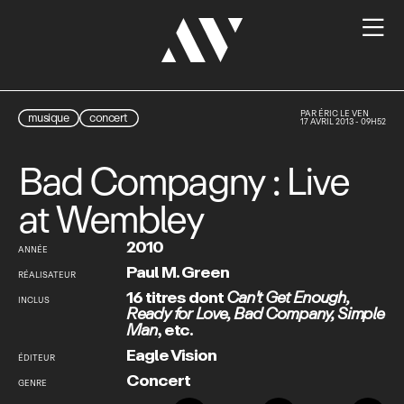

PAR
ÉRIC LE VEN
musique
concert
17 AVRIL 2013 - 09H52
Bad Compagny : Live
at Wembley
2010
ANNÉE
Paul M. Green
RÉALISATEUR
16 titres dont
Can't Get Enough
,
INCLUS
Ready for Love
,
Bad Company
,
Simple
Man
,
etc.
Eagle Vision
ÉDITEUR
Concert
GENRE