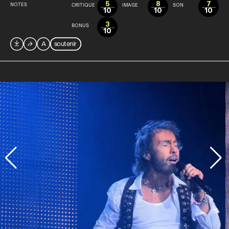
5
8
7
NOTES
CRITIQUE
IMAGE
SON
10
10
10
3
BONUS
10

⮫
A
soutenir