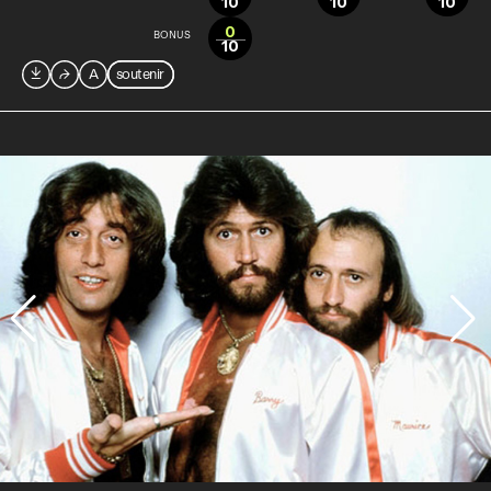
10
10
10
0
BONUS
10

⮫
A
soutenir