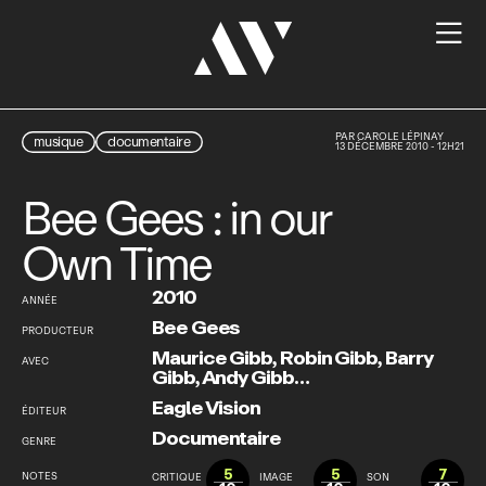

PAR
CAROLE LÉPINAY
musique
documentaire
13 DÉCEMBRE 2010 - 12H21
Bee Gees : in our
Own Time
2010
ANNÉE
Bee Gees
PRODUCTEUR
Maurice Gibb
,
Robin Gibb
,
Barry
AVEC
Gibb
,
Andy Gibb…
Eagle Vision
ÉDITEUR
Documentaire
GENRE
5
5
7
NOTES
CRITIQUE
IMAGE
SON