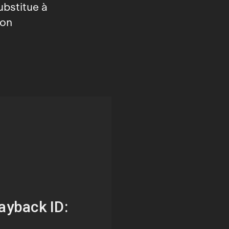
ubstitue à
ion