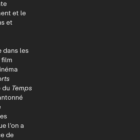
nte
ent et le
ns et
ie dans les
 film
cinéma
orts
e du
Temps
cantonné
e
les
e l’on a
ce de