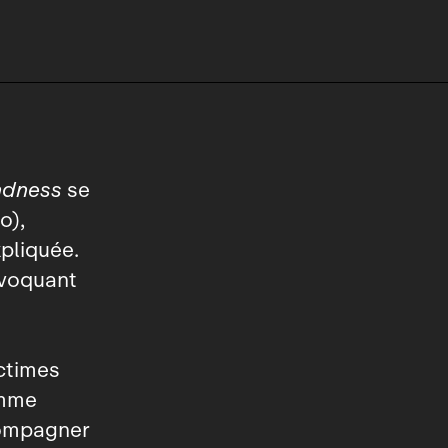
ndness
se
o),
pliquée.
ovoquant
ictimes
emme
compagner