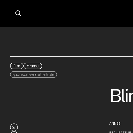

film
drame
sponsoriser cet article
Bl
ANNÉE

RÉALISATEUR