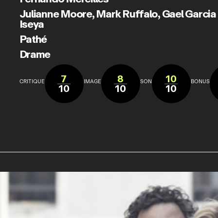
Julianne Moore
,
Mark Ruffalo
,
Gael Garcia
Iseya
Pathé
Drame
7
8
10
CRITIQUE
IMAGE
SON
BONUS
10
10
10