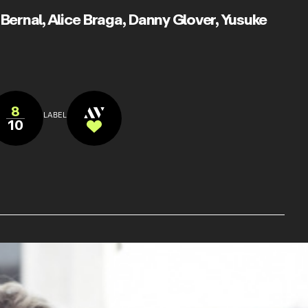
 Bernal
,
Alice Braga
,
Danny Glover
,
Yusuke
8
LABEL
10