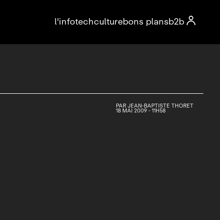

l'info
tech
culture
bons plans
b2b
PAR
JEAN-BAPTISTE THORET
18 MAI 2009 - 11H58