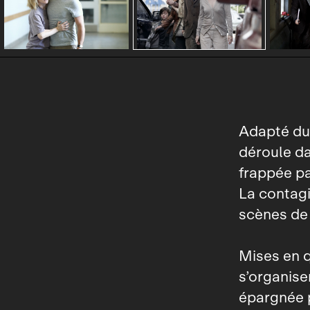
Adapté d
déroule da
frappée pa
La contagi
scènes de 
Mises en q
s’organise
épargnée 