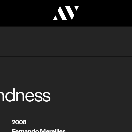
indness
2008
Fernando Mereilles