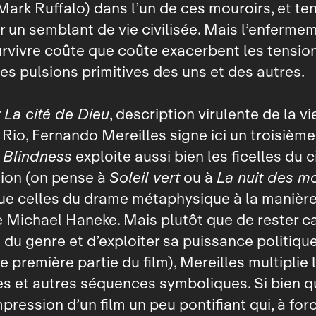
Mark Ruffalo) dans l’un de ces mouroirs, et te
r un semblant de vie civilisée. Mais l’enfermem
urvivre coûte que coûte exacerbent les tensio
 les pulsions primitives des uns et des autres.
r
La cité de Dieu
, description virulente de la v
 Rio, Fernando Mereilles signe ici un troisième
.
Blindness
exploite aussi bien les ficelles du 
tion (on pense à
Soleil vert
ou à
La nuit des m
que celles du drame métaphysique à la manièr
 Michael Haneke. Mais plutôt que de rester 
s du genre et d’exploiter sa puissance politiqu
e première partie du film), Mereilles multiplie 
 et autres séquences symboliques. Si bien qu
mpression d’un film un peu pontifiant qui, à for