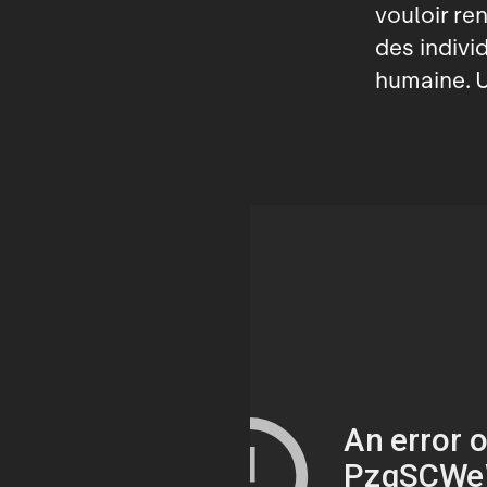
vouloir re
des indivi
humaine. Un