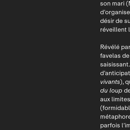
son mari (
d’organise
désir de s
réveillent
Révélé pa
favelas de
saisissant
d’anticipa
vivants
), 
du loup
de
aux limite
(formidabl
métaphores
parfois l’i