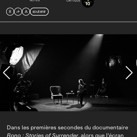
NOTES
CRITIQUE
10

⮫
A
soutenir
Dans les premières secondes du documentaire
Bono : Stories of Surrender
, alors que l'écran