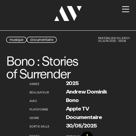

PAR
ÉMILIEN VILLEROY
musique
documentaire
03 JUIN 2025 - 16H36
Bono : Stories
of Surrender
2025
ANNÉE
Andrew Dominik
RÉALISATEUR
Bono
AVEC
Apple TV
PLATEFORME
Documentaire
GENRE
30/05/2025
SORTIE SALLE
1