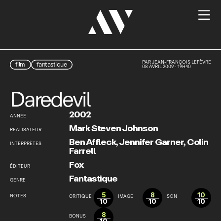

PAR
JEAN-FRANÇOIS LEFÈVRE
film
fantastique
08 AVRIL 2009 - 19H40
Daredevil
2002
ANNÉE
Mark Steven Johnson
RÉALISATEUR
Ben Affleck
,
Jennifer Garner
,
Colin
INTERPRÈTES
Farrell
Fox
ÉDITEUR
Fantastique
GENRE
5
8
10
NOTES
CRITIQUE
IMAGE
SON
10
10
10
8
BONUS