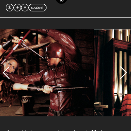
10

⮫
A
soutenir