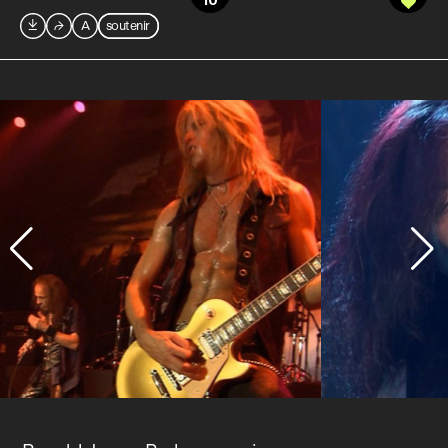
10

⮫
A
soutenir