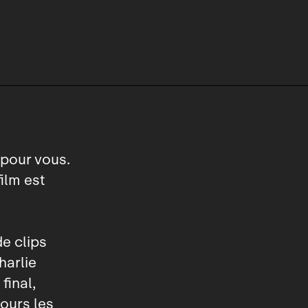
 pour vous.
ilm est
e clips
harlie
 final,
ujours les