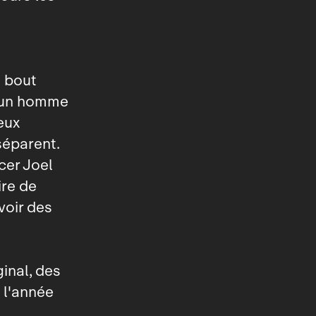
n bout
 : un homme
eux
séparent.
cer Joel
ire de
voir des
inal, des
 l'année