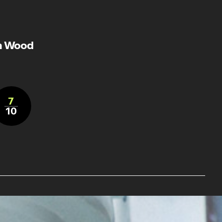
ah Wood
7
10