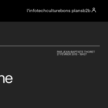

l'info
tech
culture
bons plans
b2b
PAR
JEAN-BAPTISTE THORET
27 FÉVRIER 2013 - 15H27
the