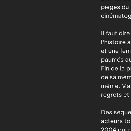
pièges du 
cinématogr
Il faut dir
l'histoire
et une fem
paumés au 
Fin de la 
de sa mémo
même. Mais
regrets et
Des séquen
acteurs to
2004 qui r