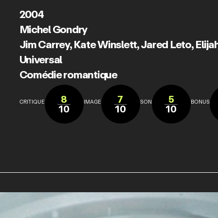
2004
Michel Gondry
Jim Carrey
,
Kate Winslett
,
Jared Leto
,
Elij
Universal
Comédie romantique
8
7
5
CRITIQUE
IMAGE
SON
BONUS
10
10
10