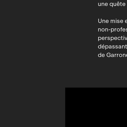
une quête 
Une mise e
non‑profes
perspectiv
dépassant 
de Garron