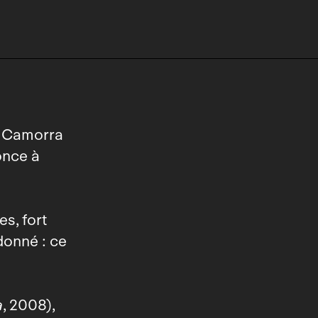
la Camorra
once à
s, fort
donné : ce
a
, 2008),