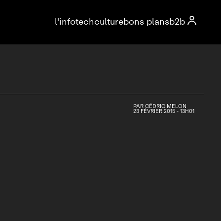

l'info
tech
culture
bons plans
b2b
PAR
CÉDRIC MELON
23 FÉVRIER 2015 - 13H01