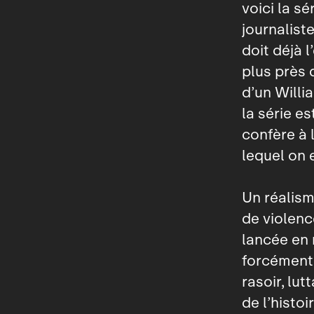
voici la s
journalist
doit déjà l
plus près 
d’un Willi
la série e
confère à 
lequel on
Un réalism
de violenc
lancée en 
forcément 
rasoir, lut
de l’histoi