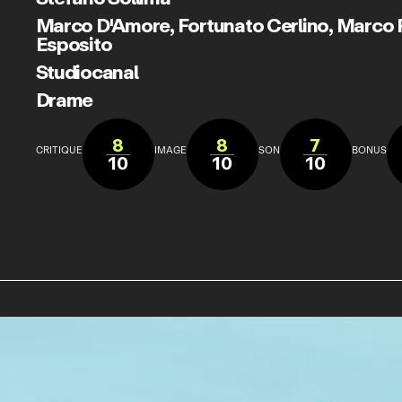
Marco D'Amore
,
Fortunato Cerlino
,
Marco P
Esposito
Studiocanal
Drame
8
8
7
CRITIQUE
IMAGE
SON
BONUS
10
10
10