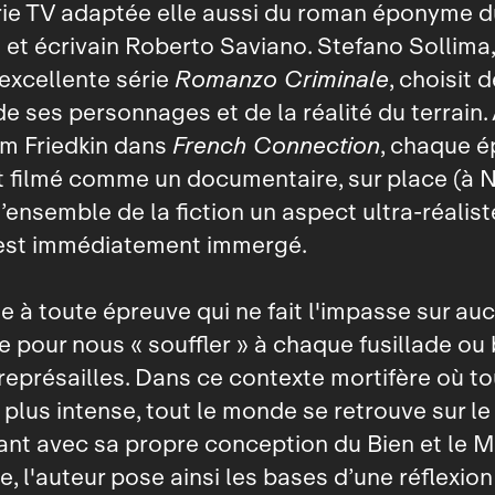
érie TV adaptée elle aussi du roman éponyme d
e et écrivain Roberto Saviano. Stefano Sollima, 
’excellente série
Romanzo Criminale
, choisit 
de ses personnages et de la réalité du terrain.
am Friedkin dans
French Connection
, chaque é
st filmé comme un documentaire, sur place (à N
l’ensemble de la fiction un aspect ultra‑réalis
 est immédiatement immergé.
e à toute épreuve qui ne fait l'impasse sur a
e pour nous « souffler » à chaque fusillade o
représailles. Dans ce contexte mortifère où to
plus intense, tout le monde se retrouve sur le 
tant avec sa propre conception du Bien et le Ma
re, l'auteur pose ainsi les bases d’une réflexio