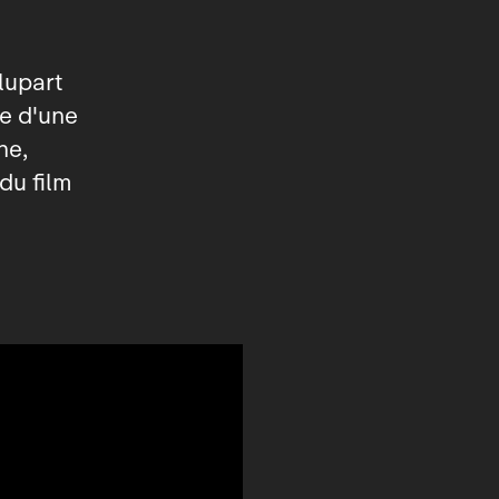
lupart
e d'une
ne,
du film