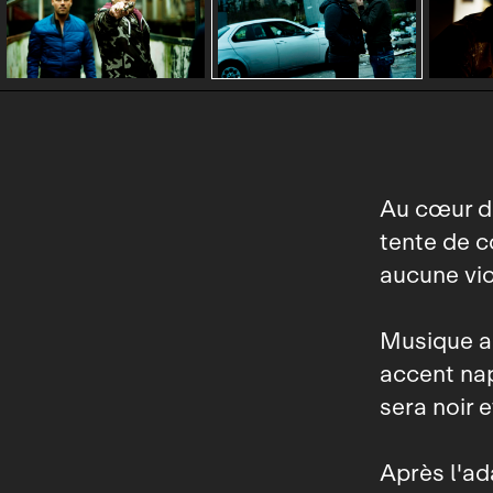
Au cœur de
tente de c
aucune viol
Musique an
accent nap
sera noir 
Après l'a