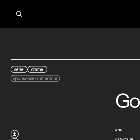

série
drame
sponsoriser cet article
Go
ANNÉE

CRÉATEUR