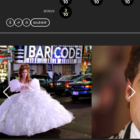
10
10
10
3
BONUS
10

⮫
A
soutenir