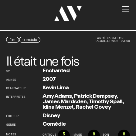

PAR
CÉDRIC MELON
film
comédie
09 JUILLET 2008 - 09H00
Il était une fois
Enchanted
VO
2007
ANNÉE
Kevin Lima
RÉALISATEUR
Amy Adams
,
Patrick Dempsey
,
INTERPRÈTES
James Mardsden
,
Timothy Spall
,
Idina Menzel
,
Rachel Covey
Disney
ÉDITEUR
Comédie
GENRE
5
8
8
NOTES
CRITIQUE
IMAGE
SON