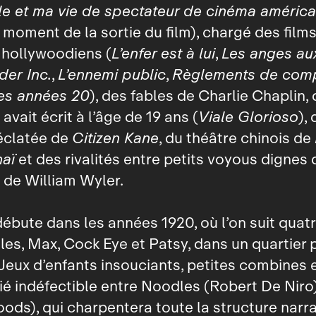
le et ma vie de spectateur de cinéma américa
au moment de la sortie du film), chargé des film
 hollywoodiens (
L’enfer est à lui
,
Les anges aux
er Inc.
,
L’ennemi public
,
Règlements de com
ues années 20
), des fables de Charlie Chaplin, 
vait écrit à l’âge de 19 ans (
Viale Glorioso
), 
éclatée de
Citizen Kane
, du théâtre chinois de
aï
et des rivalités entre petits voyous dignes
de William Wyler.
 débute dans les années 1920, où l’on suit qua
dles, Max, Cock Eye et Patsy, dans un quartier
Jeux d’enfants insouciants, petites combines 
ié indéfectible entre Noodles (Robert De Niro
ds), qui charpentera toute la structure narra