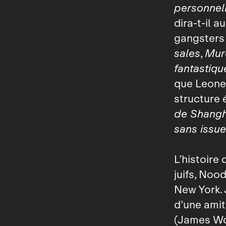
personnel
dira‑t‑il 
gangsters
sales
,
Murd
fantastiq
que Leone a
structure 
de Shangh
sans issue
L’histoire
juifs, Noo
New York. 
d’une amit
(James Woo