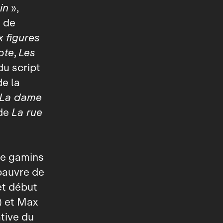
in
»,
s de
 figures
pte
,
Les
du script
de la
La dame
 de
La rue
tre gamins
 pauvre de
et début
) et Max
tive du