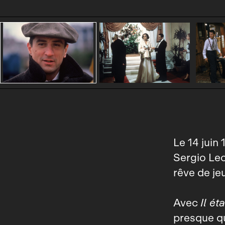
Le 14 juin 
Sergio Leo
rêve de je
Avec
Il ét
presque q