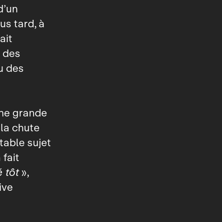
d’un
us tard, à
ait
n des
u des
une grande
 la chute
table sujet
 fait
 tôt
»,
ive