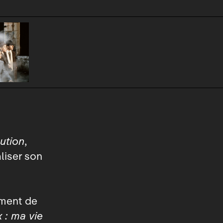
lution
,
liser son
ument de
 : ma vie