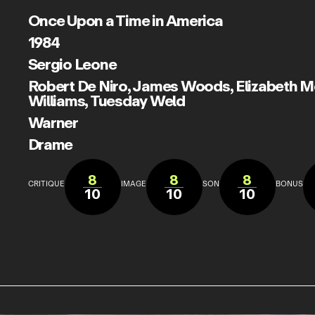
Once Upon a Time in America
1984
Sergio Leone
Robert De Niro
,
James Woods
,
Elizabeth 
Williams
,
Tuesday Weld
Warner
Drame
8
8
8
CRITIQUE
IMAGE
SON
BONUS
10
10
10