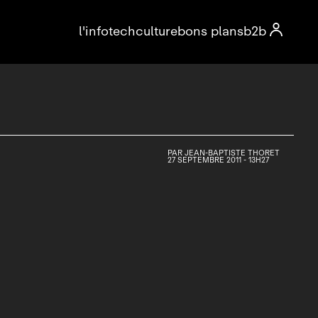

l'info
tech
culture
bons plans
b2b
PAR
JEAN-BAPTISTE THORET
27 SEPTEMBRE 2011 - 13H27