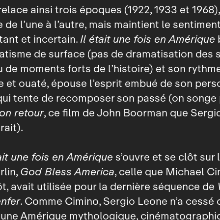
elace ainsi trois époques (1922, 1933 et 1968)
 de l’une à l’autre, mais maintient le sentimen
tant et incertain.
Il était une fois en Amérique
atisme de surface (pas de dramatisation des
u de moments forts de l’histoire) et son rythme
 et ouaté, épouse l’esprit embué de son per
 qui tente de recomposer son passé (on songe 
on retour
, ce film de John Boorman que Sergi
ait).
tait une fois en Amérique
s’ouvre et se clôt sur
rlin,
God Bless America
, celle que Michael Ci
ôt, avait utilisée pour la dernière séquence de
enfer
. Comme Cimino, Sergio Leone n’a cessé 
 une Amérique mythologique, cinématographi