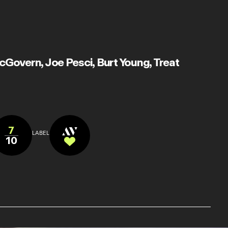
McGovern
,
Joe Pesci
,
Burt Young
,
Treat
7
LABEL
10