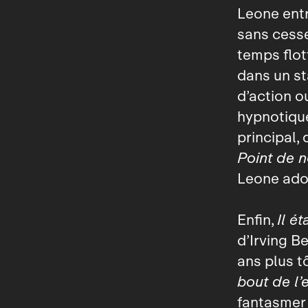
Leone entr
sans cesse
temps flot
dans un st
d’action o
hypnotique
principal,
Point de n
Leone ador
Enfin,
Il é
d’Irving Be
ans plus t
bout de l’
fantasmer