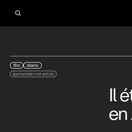

film
drame
sponsoriser cet article
Il 
en