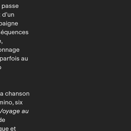
, passe
t d’un
baigne
 séquences
,
sonnage
parfois au
o
 la chanson
mino, six
Voyage au
de
que et