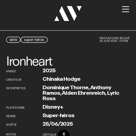

PAR
ANTOINE ROCHE
série
super-héros
25 JUIN 2025 - 07H38
Ironheart
2025
ANNÉE
Chinaka Hodge
CRÉATEUR
Dominique Thorne
,
Anthony
INTERPRÈTES
Ramos
,
Alden Ehrenreich
,
Lyric
Ross
Disney+
PLATEFORME
Super-héros
GENRE
25/06/2025
SORTIE
6
NOTES
CRITIQUE