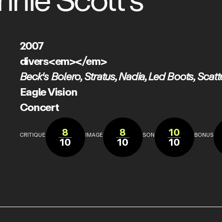
nie Scott's
2007
divers<em></em>
Beck's Bolero
,
Stratus
,
Nadia
,
Led Boots
,
Scatt
Eagle Vision
Concert
8
8
10
CRITIQUE
IMAGE
SON
BONUS
10
10
10