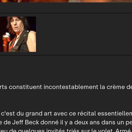
ts constituent incontestablement la crème d
, c'est du grand art avec ce récital essentiell
 de Jeff Beck donné il y a deux ans dans un pe
ieu de quelques invités triés sur le volet. Arm