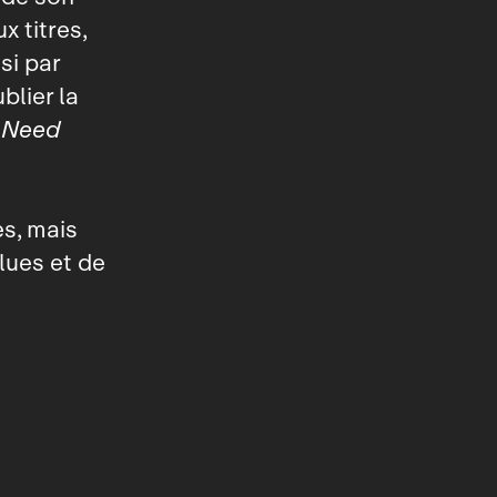
x titres,
si par
blier la
 Need
es, mais
lues et de