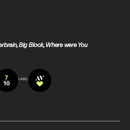
erbrain
,
Big Block
,
Where were You
7
LABEL
10