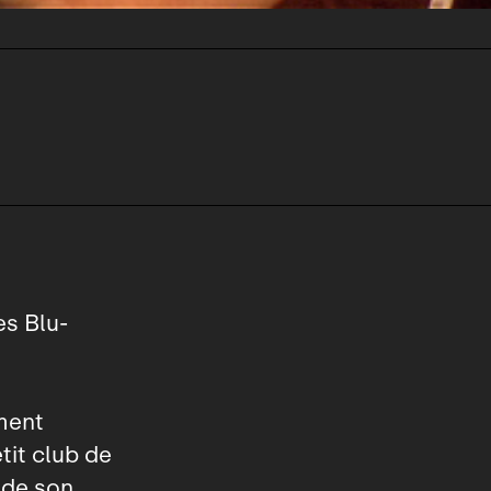
es Blu-
ement
tit club de
é de son