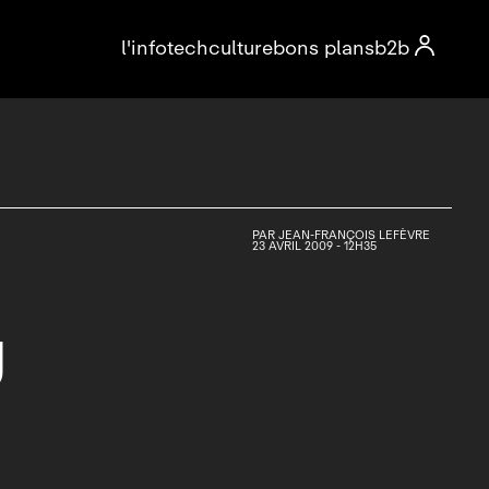

l'info
tech
culture
bons plans
b2b
PAR
JEAN-FRANÇOIS LEFÈVRE
23 AVRIL 2009 - 12H35
g