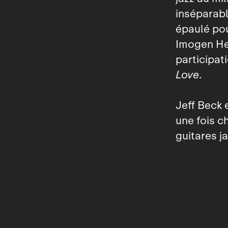
inséparable
épaulé po
Imogen H
participat
Love
.
Jeff Beck 
une fois c
guitares j