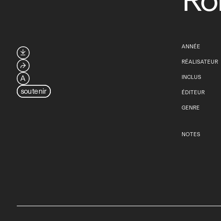
Ron
ANNÉE

RÉALISATEUR
⮫
A
INCLUS
soutenir
ÉDITEUR
GENRE
NOTES