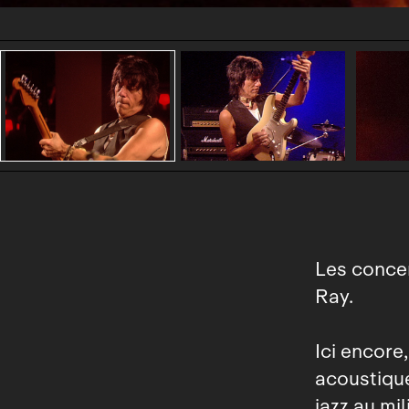
Les concer
Ray.
Ici encore
acoustique
jazz au mil