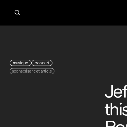

musique
concert
sponsoriser cet article
Jef
thi