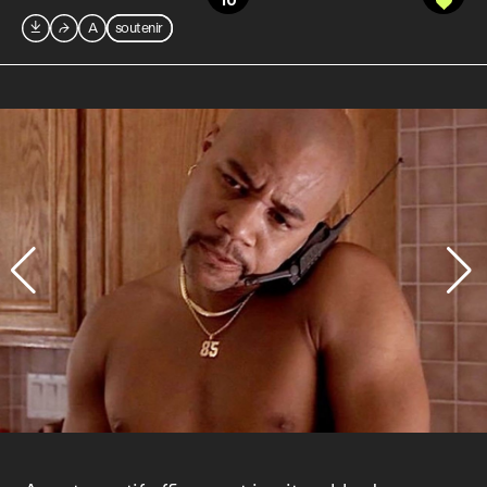
10

⮫
A
soutenir