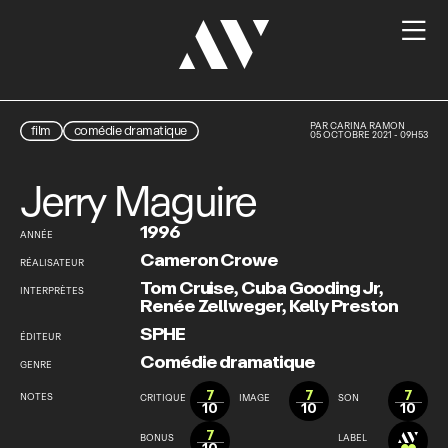

PAR
CARINA RAMON
film
comédie dramatique
05 OCTOBRE 2021 - 09H53
Jerry Maguire
1996
ANNÉE
Cameron Crowe
RÉALISATEUR
Tom Cruise
,
Cuba Gooding Jr
,
INTERPRÈTES
Renée Zellweger
,
Kelly Preston
SPHE
ÉDITEUR
Comédie dramatique
GENRE
7
7
7
NOTES
CRITIQUE
IMAGE
SON
10
10
10
7
BONUS
LABEL