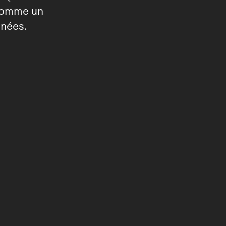
 comme un
nnées.