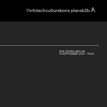

l'info
tech
culture
bons plans
b2b
PAR
CÉDRIC MELON
14 SEPTEMBRE 2010 - 11H00