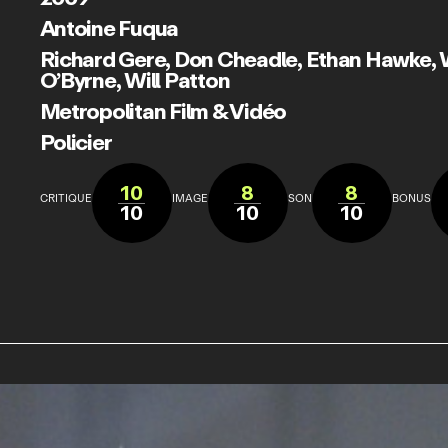
Antoine Fuqua
Richard Gere
,
Don Cheadle
,
Ethan Hawke
,
O’Byrne
,
Will Patton
Metropolitan Film & Vidéo
Policier
10
8
8
CRITIQUE
IMAGE
SON
BONUS
10
10
10