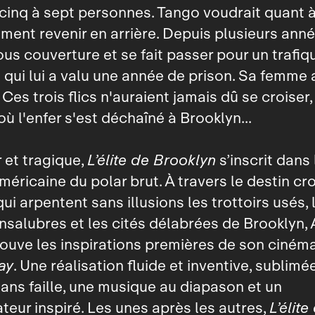
cinq à sept personnes. Tango voudrait quant à
ent revenir en arrière. Depuis plusieurs année
sous couverture et se fait passer pour un trafiq
 qui lui a valu une année de prison. Sa femm
 Ces trois flics n'auraient jamais dû se croiser,
où l'enfer s'est déchaîné à Brooklyn...
 et tragique,
L’élite de Brooklyn
s’inscrit dans 
américaine du polar brut. À travers le destin cr
 qui arpentent sans illusions les trottoirs usés, 
nsalubres et les cités délabrées de Brooklyn,
ouve les inspirations premières de son cinéma
ay
. Une réalisation fluide et inventive, sublimé
ns faille, une musique au diapason et un
teur inspiré. Les unes après les autres,
L’élite