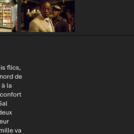
s flics,
 nord de
 à la
éconfort
Sal
 deux
eur
mille va