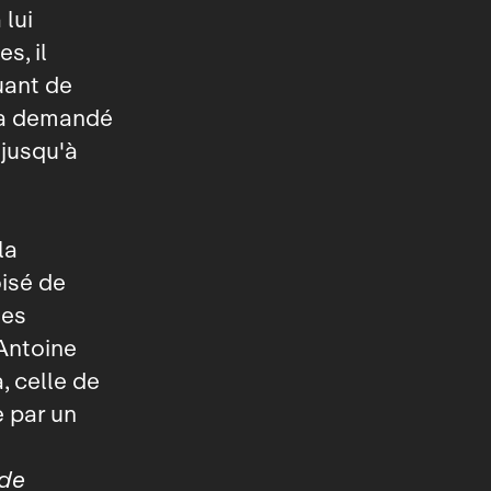
 lui
s, il
uant de
e a demandé
 jusqu'à
la
oisé de
les
 Antoine
, celle de
e par un
 de