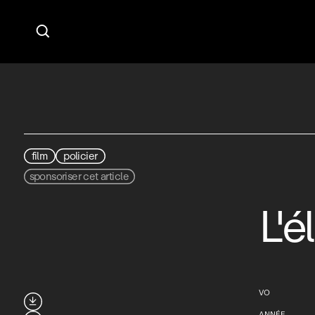

film
policier
sponsoriser cet article
L'é
VO

ANNÉE