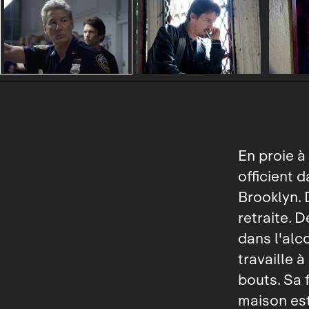
En proie à 
officient 
Brooklyn. 
retraite. 
dans l'alc
travaille 
bouts. Sa 
maison est