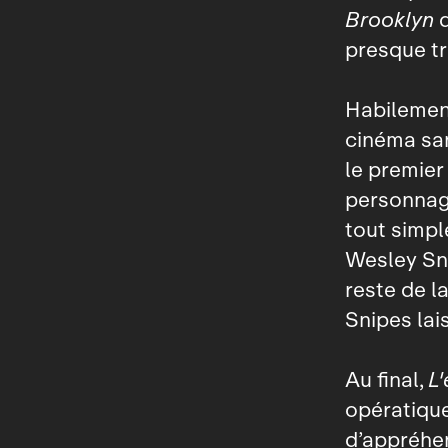
Brooklyn
d
presque t
Habilement
cinéma san
le premier 
personnage
tout simpl
Wesley Sni
reste de la
Snipes lai
Au final,
L'
opératique
d’appréhen