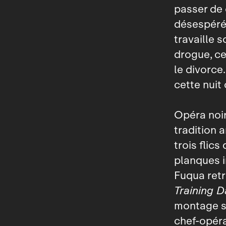
passer de 
désespérém
travaille 
drogue, ce
le divorce.
cette nuit 
Opéra noir
tradition 
trois flics
planques i
Fuqua retr
Training D
montage sa
chef‑opéra