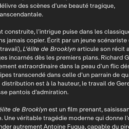
élivre des scènes d’une beauté tragique,
ranscendantale.
 construite, l’intrigue puise dans les classiq
s jamais copier. Écrit par un jeune scénariste 
travail),
L'élite de Brooklyn
articule son récit 
s incarnés dès les premiers plans. Richard G
ement extraordinaire dans la peau d’un flic d
pes transcendé dans celle d’un parrain de quar
 distribution est à la hauteur, le travail de Ger
sse pantois d’admiration.
élite de Brooklyn
est un film prenant, saisissan
. Une véritable tragédie moderne qui donne l
der autrement Antoine Fuqua, capable du pir