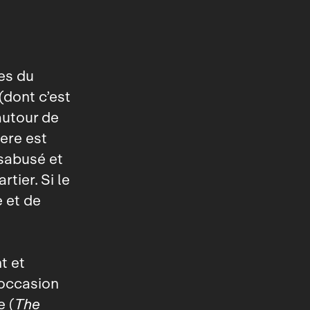
ues du
(dont c’est
autour de
ere est
ésabusé et
tier. Si le
e et de
t et
’occasion
e (
The