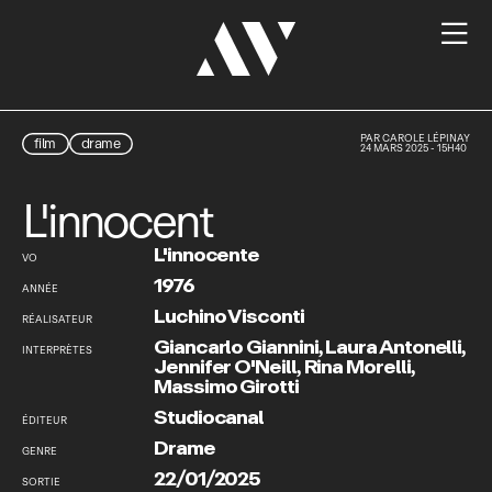

PAR
CAROLE LÉPINAY
film
drame
24 MARS 2025 - 15H40
L'innocent
L'innocente
VO
1976
ANNÉE
Luchino Visconti
RÉALISATEUR
Giancarlo Giannini
,
Laura Antonelli
,
INTERPRÈTES
Jennifer O'Neill
,
Rina Morelli
,
Massimo Girotti
Studiocanal
ÉDITEUR
Drame
GENRE
22/01/2025
SORTIE