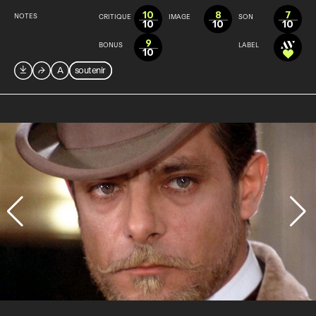
10
8
7
NOTES
CRITIQUE
IMAGE
SON
10
10
10
9
BONUS
LABEL
10

⮫
A
soutenir