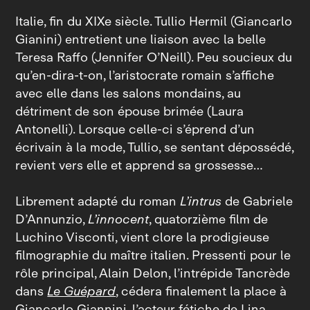
Italie, fin du XIXe siècle. Tullio Hermil (Giancarlo
Gianini) entretient une liaison avec la belle
Teresa Raffo (Jennifer O’Neill). Peu soucieux du
qu’en‑dira‑t‑on, l’aristocrate romain s’affiche
avec elle dans les salons mondains, au
détriment de son épouse brimée (Laura
Antonelli). Lorsque celle-ci s’éprend d’un
écrivain à la mode, Tullio, se sentant dépossédé,
revient vers elle et apprend sa grossesse…
Librement adapté du roman
L’intrus
de Gabriele
D’Annunzio,
L’innocent
, quatorzième film de
Luchino Visconti, vient clore la prodigieuse
filmographie du maître italien. Pressenti pour le
rôle principal, Alain Delon, l’intrépide Tancrède
dans
Le Guépard
, cédera finalement la place à
Giancarlo Giannini, l’acteur fétiche de Lina