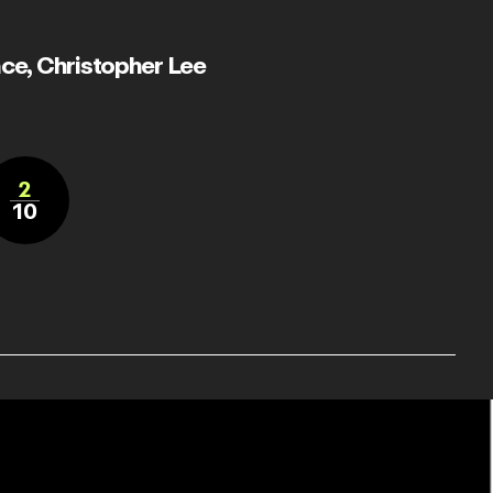
ace
,
Christopher Lee
2
10