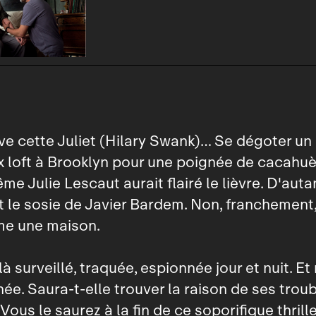
ve cette Juliet (Hilary Swank)… Se dégoter un
loft à Brooklyn pour une poignée de cacahuèt
me Julie Lescaut aurait flairé le lièvre. D'auta
t le sosie de Javier Bardem. Non, franchement,
e une maison.
ilà surveillé, traquée, espionnée jour et nuit. 
e. Saura‑t‑elle trouver la raison de ses trou
ous le saurez à la fin de ce soporifique thrill