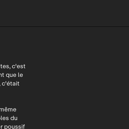
es, c'est
nt que le
 c'était
Et même
bles du
er poussif