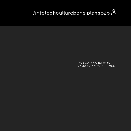

l'info
tech
culture
bons plans
b2b
PAR
CARINA RAMON
26 JANVIER 2012 - 17H00