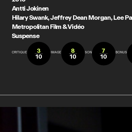
Antti Jokinen
Hilary Swank
,
Jeffrey Dean Morgan
,
Lee P
Metropolitan Film & Vidéo
Suspense
3
8
7
CRITIQUE
IMAGE
SON
BONUS
10
10
10