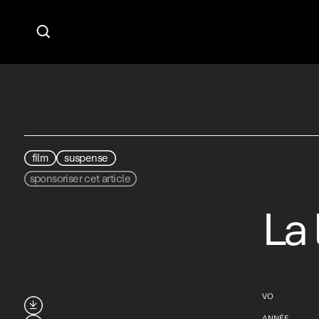

film
suspense
sponsoriser cet article
La 
VO

ANNÉE