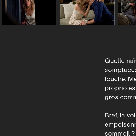
Quelle naï
somptueux 
louche. Mê
proprio es
gros comm
Bref, la vo
empoisonné
sommeil ? V