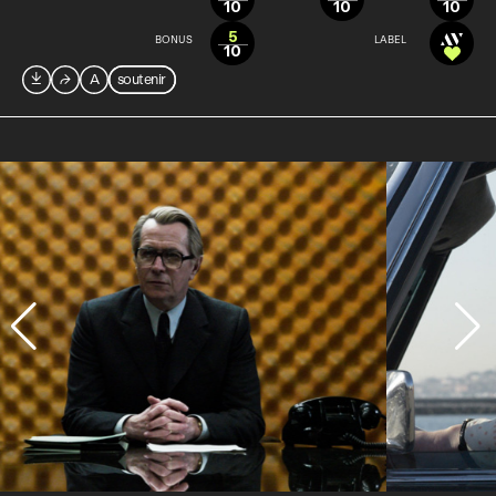
10
10
10
5
BONUS
LABEL
10

⮫
A
soutenir