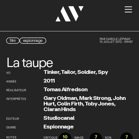

PAR
CAROLE LÉPINAY
film
espionnage
10 JUILLET 2012 - 09H57
La taupe
Tinker, Tailor, Soldier, Spy
VO
2011
ANNÉE
Tomas Alfredson
RÉALISATEUR
Gary Oldman
,
Mark Strong
,
John
INTERPRÈTES
Hurt
,
Colin Firth
,
Toby Jones
,
Ciaran Hinds
Studiocanal
ÉDITEUR
Espionnage
GENRE
10
7
7
NOTES
CRITIQUE
IMAGE
SON