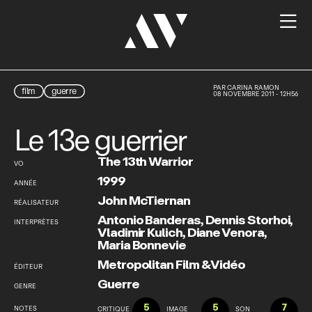

PAR
CARINA RAMON
film
guerre
08 NOVEMBRE 2011 - 12H56
Le 13e guerrier
The 13th Warrior
VO
1999
ANNÉE
John McTiernan
RÉALISATEUR
Antonio Banderas
,
Dennis Storhoi
,
INTERPRÈTES
Vladimir Kulich
,
Diane Venora
,
Maria Bonnevie
Metropolitan Film & Vidéo
ÉDITEUR
Guerre
GENRE
5
5
7
NOTES
CRITIQUE
IMAGE
SON