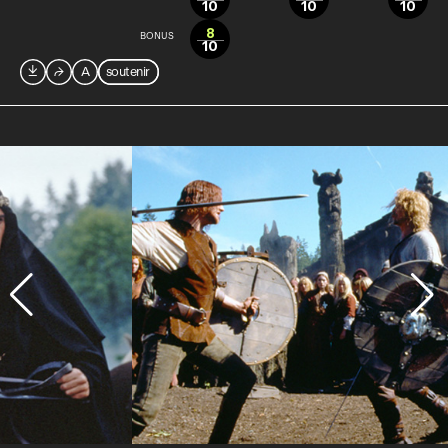
10
10
10
8
BONUS
10

⮫
A
soutenir