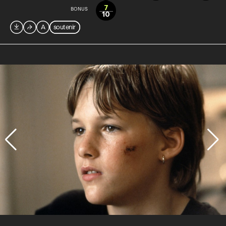
7
BONUS
10

⮫
A
soutenir