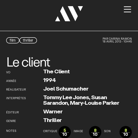

PAR
CARINA RAMON
film
thriller
18 AVRIL 2013 - 10H45
Le client
The Client
VO
1994
ANNÉE
Joel Schumacher
RÉALISATEUR
Tommy Lee Jones
,
Susan
INTERPRÈTES
Sarandon
,
Mary-Louise Parker
Warner
ÉDITEUR
Thriller
GENRE
5
8
8
NOTES
CRITIQUE
IMAGE
SON
10
10
10