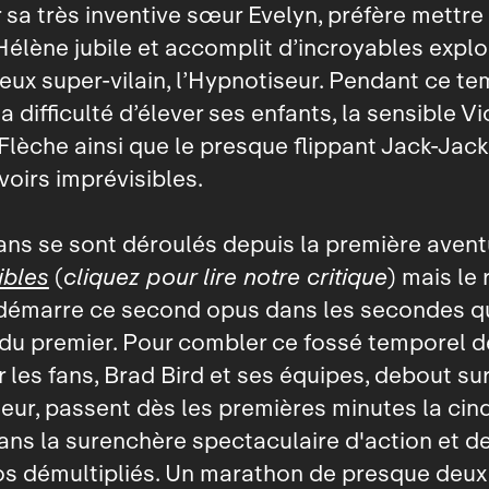
 sa très inventive sœur Evelyn, préfère mettre
. Hélène jubile et accomplit d’incroyables explo
eux super‑vilain, l’Hypnotiseur. Pendant ce t
 difficulté d’élever ses enfants, la sensible Vi
 Flèche ainsi que le presque flippant Jack‑Jack
oirs imprévisibles.
ns se sont déroulés depuis la première avent
ibles
(
cliquez pour lire notre critique
) mais le 
 démarre ce second opus dans les secondes qu
 du premier. Pour combler ce fossé temporel 
r les fans, Brad Bird et ses équipes, debout su
teur, passent dès les premières minutes la cin
ns la surenchère spectaculaire d'action et d
os démultipliés. Un marathon de presque deux