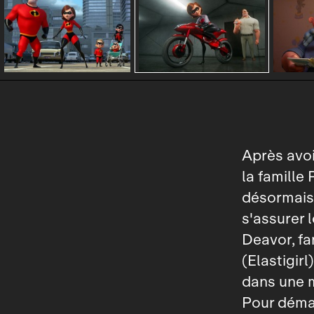
Après avo
la famille 
désormais 
s'assurer 
Deavor, fa
(Elastigirl
dans une m
Pour déma