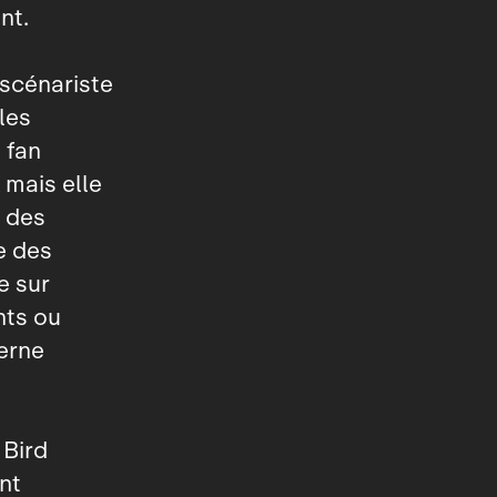
nt.
 scénariste
les
 fan
 mais elle
n des
e des
e sur
nts ou
erne
 Bird
nt