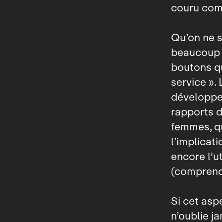
couru comm
Qu’on ne s
beaucoup 
boutons qu
service ». 
développe 
rapports d
femmes, qu
l’implicat
encore l'u
(comprend
Si cet asp
n’oublie j