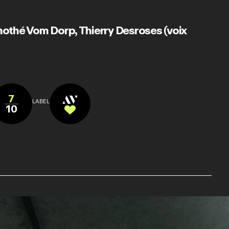
mothé Vom Dorp
,
Thierry Desroses (voix
7
LABEL
10