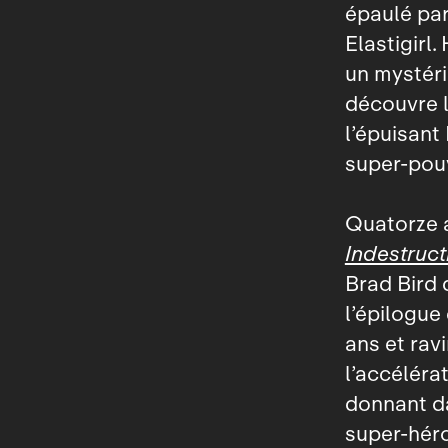
épaulé par
Elastigirl
un mystéri
découvre la
l’épuisant
super‑pouv
Quatorze a
Indestruct
Brad Bird
l’épilogue
ans et ravi
l’accéléra
donnant da
super‑hér