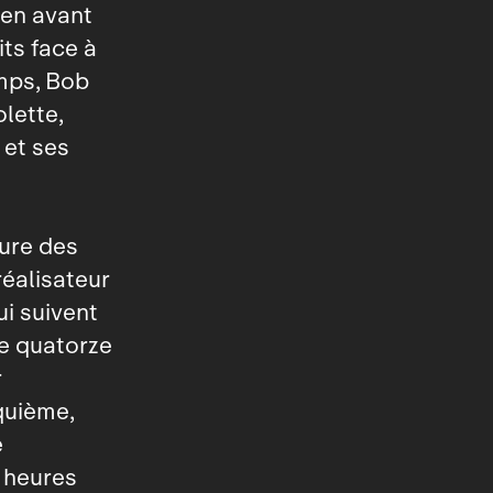
 en avant
its face à
emps, Bob
olette,
 et ses
ure des
réalisateur
i suivent
de quatorze
r
quième,
e
 heures