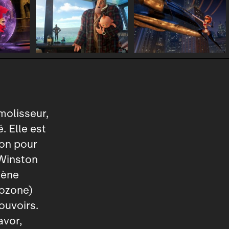
molisseur,
. Elle est
ion pour
 Winston
lène
rozone)
ouvoirs.
vor,