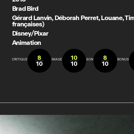
Brad Bird
Gérard Lanvin
,
Déborah Perret
,
Louane
,
Ti
françaises)
Disney/Pixar
Animation
8
10
8
CRITIQUE
IMAGE
SON
BONUS
10
10
10