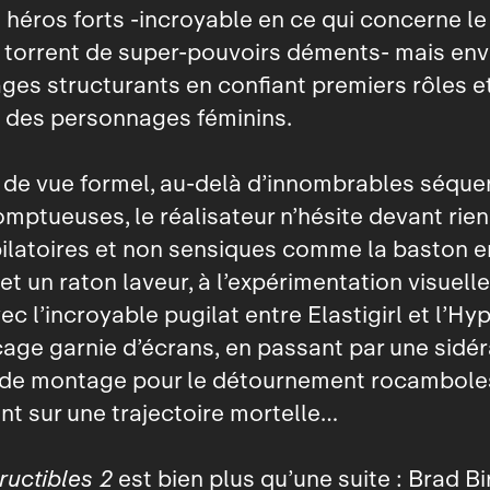
s héros forts ‑incroyable en ce qui concerne l
 torrent de super‑pouvoirs déments‑ mais env
es structurants en confiant premiers rôles et
 à des personnages féminins.
 de vue formel, au‑delà d’innombrables séqu
omptueuses, le réalisateur n’hésite devant rien
ilatoires et non sensiques comme la baston e
et un raton laveur, à l’expérimentation visuell
ec l’incroyable pugilat entre Elastigirl et l’Hy
age garnie d’écrans, en passant par une sidé
e de montage pour le détournement rocambole
ant sur une trajectoire mortelle…
ructibles 2
est bien plus qu’une suite : Brad Bi