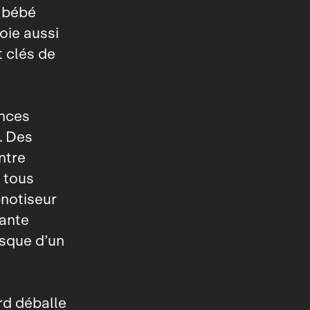
e bébé
oie aussi
 clés de
ences
. Des
ntre
e tous
pnotiseur
rante
sque d’un
rd déballe