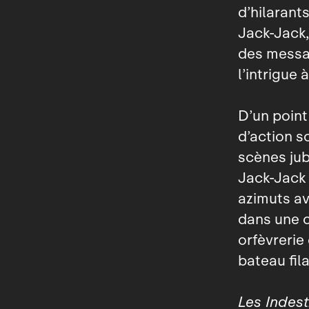
d’hilarant
Jack‑Jack,
des messag
l’intrigue
D’un point
d’action s
scènes jub
Jack‑Jack 
azimuts av
dans une c
orfèvreri
bateau fil
Les Indest