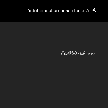

l'info
tech
culture
bons plans
b2b
PAR
PACO ALTURA
16 NOVEMBRE 2018 - 17H02