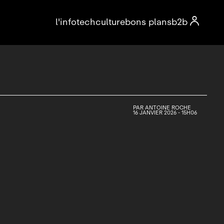

l'info
tech
culture
bons plans
b2b
PAR
ANTOINE ROCHE
16 JANVIER 2026 - 15H06