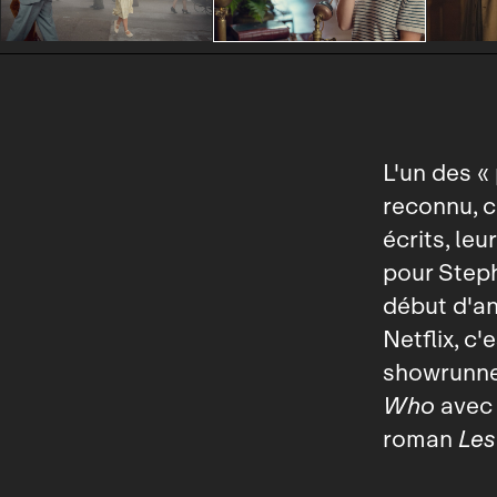
L'un des «
reconnu, c
écrits, leu
pour Steph
début d'a
Netflix, c
showrunne
Who
avec 
roman
Les