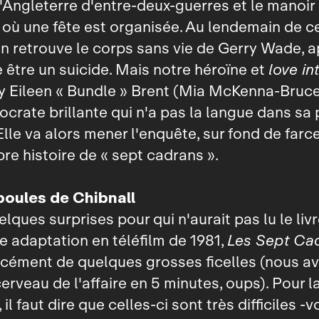
l'Angleterre d'entre‑deux‑guerres et le manoir
où une fête est organisée. Au lendemain de c
on retrouve le corps sans vie de Gerry Wade, a
 être un suicide. Mais notre héroïne et
love in
y Eileen « Bundle » Brent (Mia McKenna‑Bruce
tocrate brillante qui n'a pas la langue dans sa 
 Elle va alors mener l'enquête, sur fond de farc
re histoire de « sept cadrans ».
boules de Chibnall
lques surprises pour qui n'aurait pas lu le livr
 adaptation en téléfilm de 1981,
Les Sept Ca
rcément de quelques grosses ficelles (nous a
cerveau de l'affaire en 5 minutes, oups). Pour 
, il faut dire que celles‑ci sont très difficiles ‑v