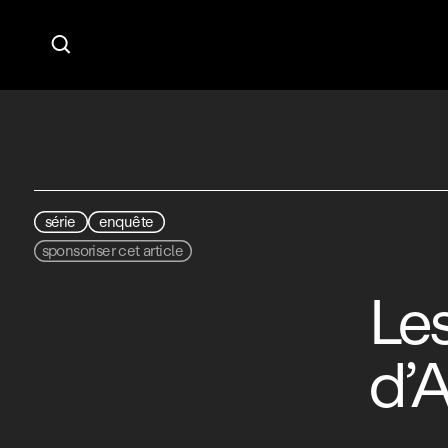

série
enquête
sponsoriser cet article
Le
d’A