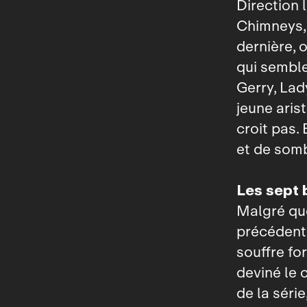
Direction 
Chimneys, 
dernière, 
qui semble
Gerry, Lad
jeune aris
croit pas.
et de somb
Les sept 
Malgré que
précédente
souffre fo
deviné le 
de la série