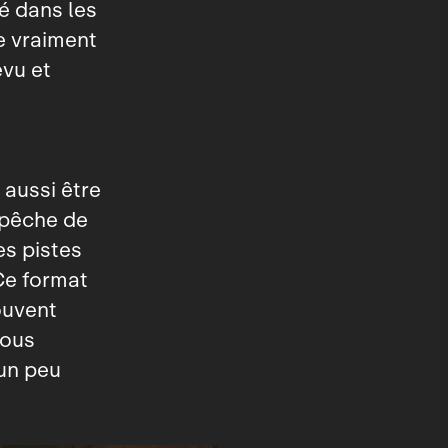
ré dans les
e vraiment
vu et
 aussi être
mpêche de
es pistes
 Ce format
ouvent
vous
 un peu