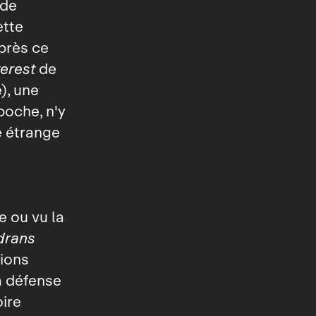
 de
ette
près ce
terest
de
), une
poche, n'y
e étrange
e ou vu la
drans
vions
la défense
oire