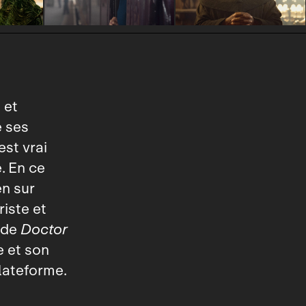
 et
e ses
est vrai
. En ce
n sur
riste et
 de
Doctor
e et son
lateforme.