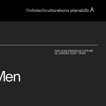

l'info
tech
culture
bons plans
b2b
PAR
JEAN-FRANÇOIS LEFÈVRE
30 JANVIER 2009 - 11H00
 Men