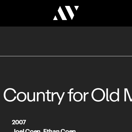
 Country for Old
2007
Joel Coen
,
Ethan Coen
S