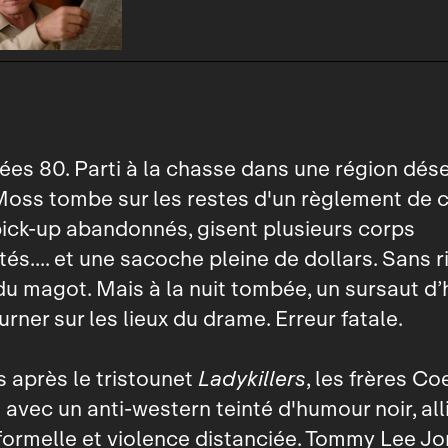
ées 80. Parti à la chasse dans une région dése
Moss tombe sur les restes d'un règlement de 
pick-up abandonnés, gisent plusieurs corps
s.... et une sacoche pleine de dollars. Sans rie
u magot. Mais à la nuit tombée, un sursaut d
ourner sur les lieux du drame. Erreur fatale.
 après le tristounet
Ladykillers
, les frères Co
 avec un anti-western teinté d'humour noir, all
 formelle et violence distanciée. Tommy Lee J