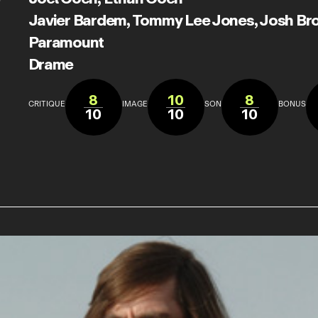
Javier Bardem
,
Tommy Lee Jones
,
Josh Bro
Paramount
Drame
8
10
8
CRITIQUE
IMAGE
SON
BONUS
10
10
10