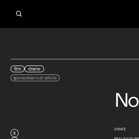

film
drame
sponsoriser cet article
No
ANNÉE

RÉALISATEUR