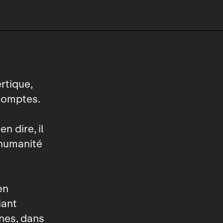
rtique,
comptes.
n dire, il
’humanité
en
iant
ones, dans