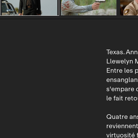
Texas. Ann
Llewelyn 
Entre les 
ensanglanté
s'empare d
le fait ret
Quatre ans
reviennent
virtuosité