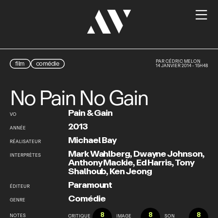

PAR
CÉDRIC MELON
film
comédie
14 JANVIER 2014 - 15H48
No Pain No Gain
Pain & Gain
VO
2013
ANNÉE
Michael Bay
RÉALISATEUR
Mark Wahlberg
,
Dwayne Johnson
,
INTERPRÈTES
Anthony Mackie
,
Ed Harris
,
Tony
Shalhoub
,
Ken Jeong
Paramount
ÉDITEUR
Comédie
GENRE
8
8
8
NOTES
CRITIQUE
IMAGE
SON