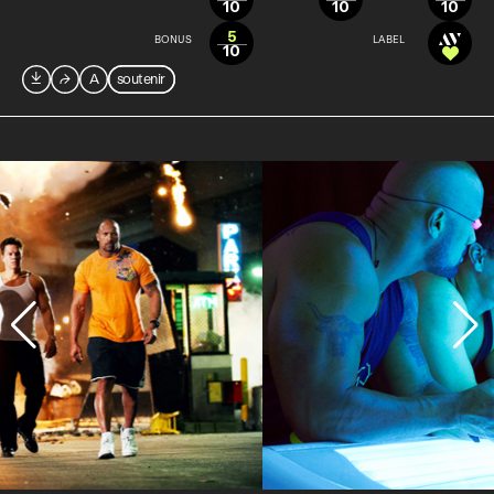
10
10
10
5
BONUS
LABEL
10

⮫
A
soutenir