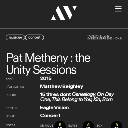

PAR
ÉRIC LE VEN
musique
concert
04 DÉCEMBRE 2015 - 10H24
Pat Metheny : the
Unity Sessions
2015
ANNÉE
Matthew Beighley
RÉALISATEUR
15 titres dont
Genealogy
,
On Day
INCLUS
One
,
This Belong to You
,
Kin
,
Born
Eagle Vision
ÉDITEUR
Concert
GENRE
5
8
8
NOTES
CRITIQUE
IMAGE
SON