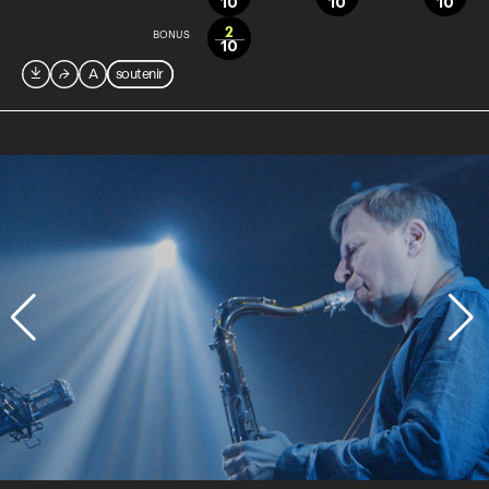
10
10
10
2
BONUS
10

⮫
A
soutenir