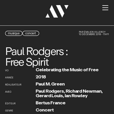

PAR
ÉMILIEN VILLEROY
musique
concert
10 DÉCEMBRE 2018 - 11H11
Paul Rodgers :
Free Spirit
Celebrating the Music of Free
VO
2018
ANNÉE
Paul M. Green
RÉALISATEUR
Paul Rodgers
,
Richard Newman
,
AVEC
Gerard Louis
,
Ian Rowley
Bertus France
ÉDITEUR
Concert
GENRE