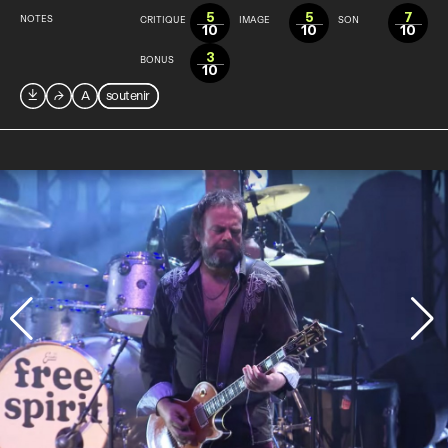
5
5
7
NOTES
CRITIQUE
IMAGE
SON
10
10
10
3
BONUS
10

⮫
A
soutenir