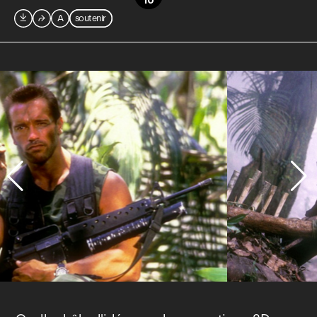
10

⮫
A
soutenir