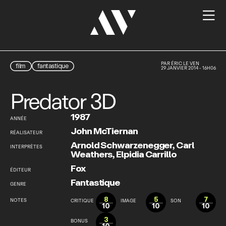

PAR
ÉRIC LE VEN
film
fantastique
29 JANVIER 2014 - 16H06
Predator 3D
1987
ANNÉE
John McTiernan
RÉALISATEUR
Arnold Schwarzenegger
,
Carl
INTERPRÈTES
Weathers
,
Elpidia Carrillo
Fox
ÉDITEUR
Fantastique
GENRE
8
5
7
NOTES
CRITIQUE
IMAGE
SON
10
10
10
3
BONUS