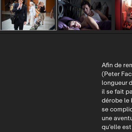
Afin de re
(Peter Faci
longueur d
il se fait 
dérobe le b
se compliq
une aventu
qu’elle est