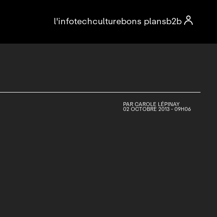

l'info
tech
culture
bons plans
b2b
PAR
CAROLE LÉPINAY
02 OCTOBRE 2013 - 09H06