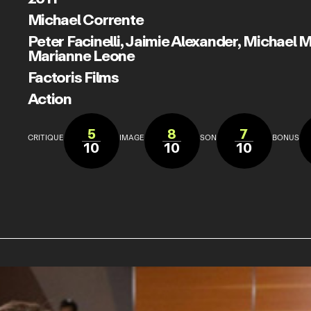
Michael Corrente
Peter Facinelli
,
Jaimie Alexander
,
Michael 
Marianne Leone
Factoris Films
Action
5
8
7
CRITIQUE
IMAGE
SON
BONUS
10
10
10