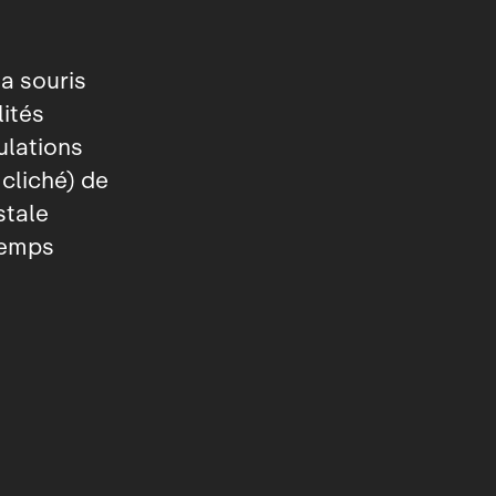
a souris
lités
ulations
cliché) de
stale
 temps