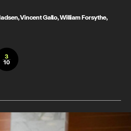
Madsen
,
Vincent Gallo
,
William Forsythe
,
3
10