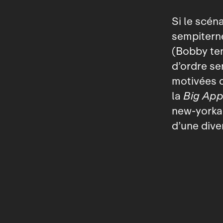
Si le scén
sempiterne
(Bobby ten
d’ordre se
motivées d
la
Big App
new‑yorkai
d’une dive