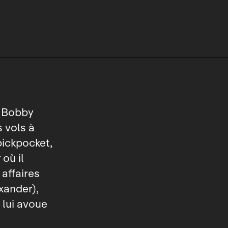
, Bobby
 vols à
pickpocket,
 où il
 affaires
xander),
 lui avoue