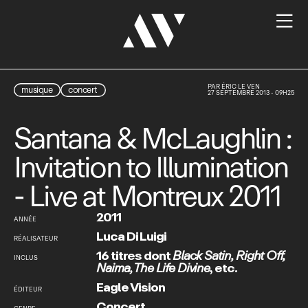

PAR
ÉRIC LE VEN
musique
concert
27 SEPTEMBRE 2013 - 09H25
Santana & McLaughlin :
Invitation to Illumination
- Live at Montreux 2011
2011
ANNÉE
Luca Di Luigi
RÉALISATEUR
16 titres dont
Black Satin
,
Right Off
,
INCLUS
Naima
,
The Life Divine
,
etc.
Eagle Vision
ÉDITEUR
Concert