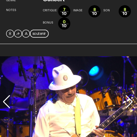
GENRE
7
8
8
NOTES
CRITIQUE
IMAGE
SON
10
10
10
0
BONUS
10

⮫
A
soutenir