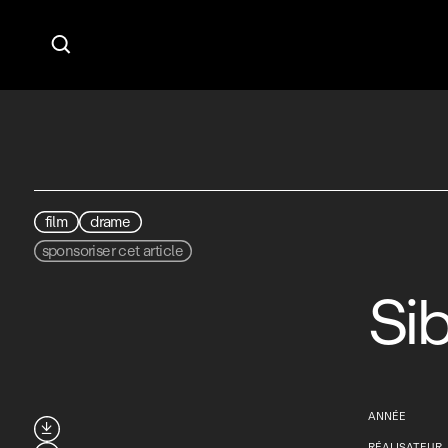

film
drame
sponsoriser cet article
Sib
ANNÉE

RÉALISATEUR