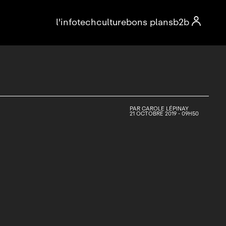

l'info
tech
culture
bons plans
b2b
PAR
CAROLE LÉPINAY
21 OCTOBRE 2019 - 09H50