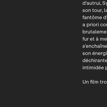
d’autrui, S
son tour, l
fantôme d’
a priori c
brutalemen
fur et à m
s’enchaîne
son énergi
déchirantes
intimidée 
Un film tr