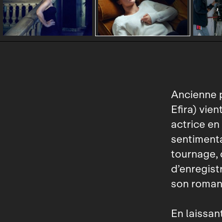
Ancienne p
Efira) vie
actrice en 
sentimenta
tournage, 
d’enregist
son roman 
En laissan