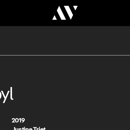
yl
2019
Justine Triet