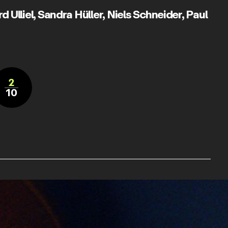
 Ulliel
,
Sandra Hüller
,
Niels Schneider
,
Paul
2
10