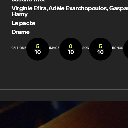
Virginie Efira
,
Adèle Exarchopoulos
,
Gaspard
Hamy
Le pacte
Drame
5
0
5
CRITIQUE
IMAGE
SON
BONUS
10
10
10