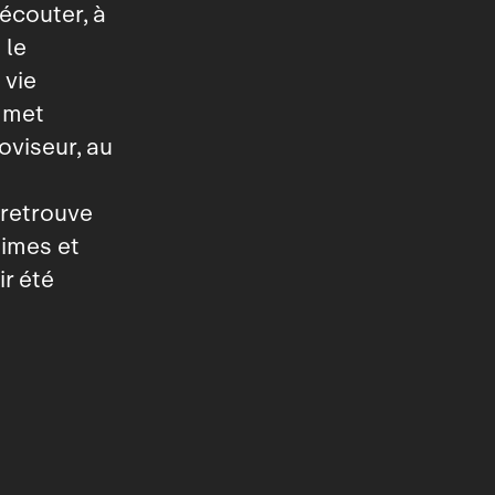
’écouter, à
 le
 vie
e met
oviseur, au
 retrouve
times et
ir été