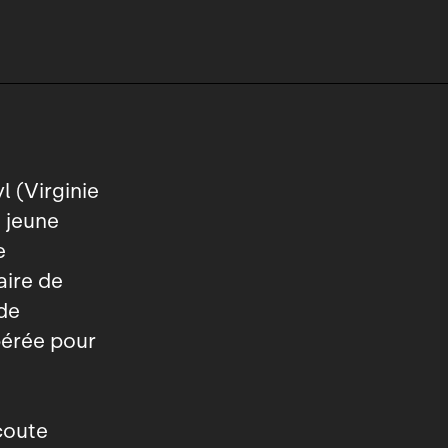
 (Virginie
 jeune
e
aire de
ide
pérée pour
coute