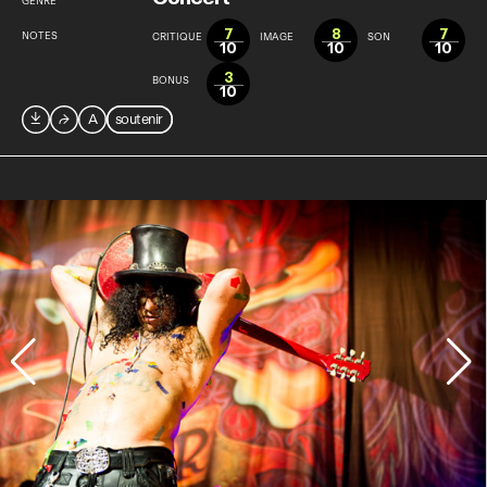
GENRE
7
8
7
NOTES
CRITIQUE
IMAGE
SON
10
10
10
3
BONUS
10

⮫
A
soutenir