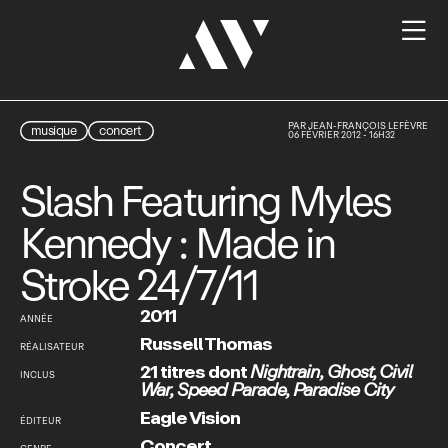

PAR
JEAN-FRANÇOIS LEFÈVRE
musique
concert
06 FÉVRIER 2012 - 16H32
Slash Featuring Myles
Kennedy : Made in
Stroke 24/7/11
2011
ANNÉE
Russell Thomas
RÉALISATEUR
21 titres dont
Nightrain
,
Ghost
,
Civil
INCLUS
War
,
Speed Parade
,
Paradise City
Eagle Vision
ÉDITEUR
Concert