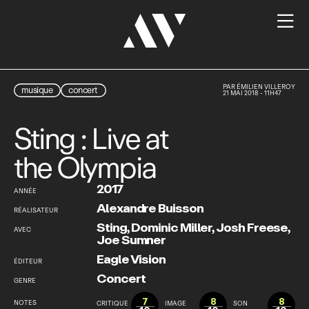

PAR
ÉMILIEN VILLEROY
musique
concert
21 MAI 2018 - 11H47
Sting : Live at
the Olympia
2017
ANNÉE
Alexandre Buisson
RÉALISATEUR
Sting
,
Dominic Miller
,
Josh Freese
,
AVEC
Joe Sumner
Eagle Vision
ÉDITEUR
Concert
GENRE
7
8
8
NOTES
CRITIQUE
IMAGE
SON