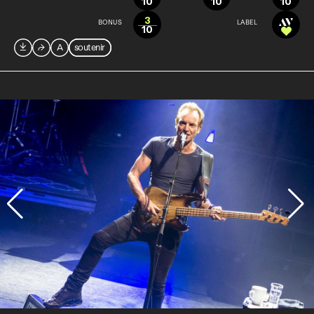
10
10
10
3
BONUS
LABEL
10

⮫
A
soutenir