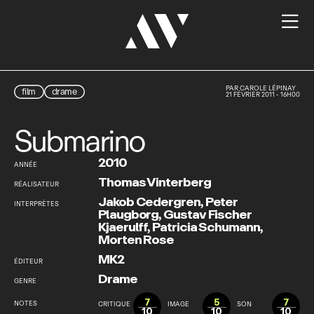

PAR
CAROLE LÉPINAY
film
drame
21 FÉVRIER 2011 - 16H00
Submarino
2010
ANNÉE
Thomas Vinterberg
RÉALISATEUR
Jakob Cedergren
,
Peter
INTERPRÈTES
Plaugborg
,
Gustav Fischer
Kjaerulff
,
Patricia Schumann
,
Morten Rose
MK2
ÉDITEUR
Drame
GENRE
7
5
7
NOTES
CRITIQUE
IMAGE
SON
10
10
10