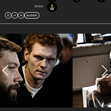
5
BONUS
10

⮫
A
soutenir