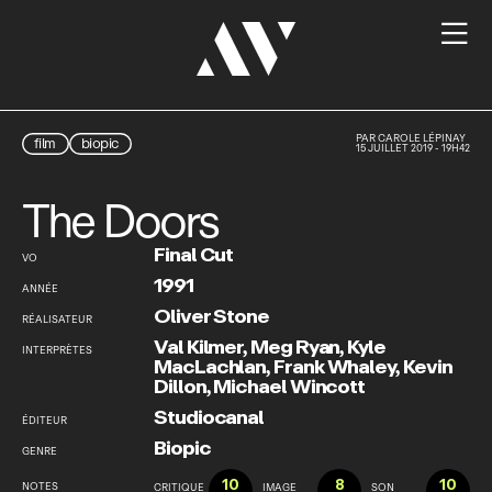

PAR
CAROLE LÉPINAY
film
biopic
15 JUILLET 2019 - 19H42
The Doors
Final Cut
VO
1991
ANNÉE
Oliver Stone
RÉALISATEUR
Val Kilmer
,
Meg Ryan
,
Kyle
INTERPRÈTES
MacLachlan
,
Frank Whaley
,
Kevin
Dillon
,
Michael Wincott
Studiocanal
ÉDITEUR
Biopic
GENRE
10
8
10
NOTES
CRITIQUE
IMAGE
SON