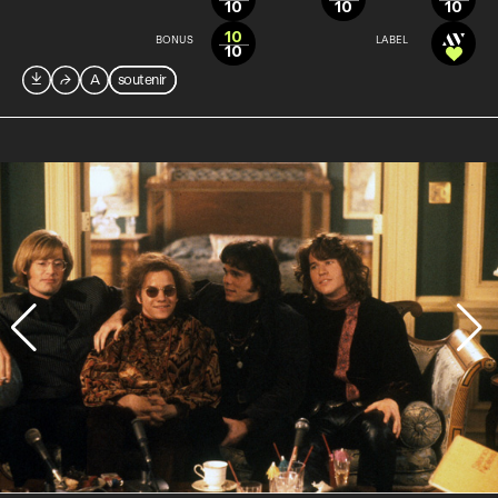
10
10
10
10
BONUS
LABEL
10

⮫
A
soutenir